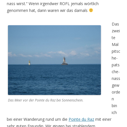
nass wirst.“ Wenn irgendwer ROFL jemals wörtlich
genommen hat, dann waren wir das damals
Das
zwei
te
Mal
pitsc
he-
pats
che-
nass
gew
orde
n
Das Meer vor der Pointe du Raz bei Sonnenschein.
bin
ich
bei einer Wanderung rund um die
Pointe du Raz
mit einer
sehr guten Freundin. Wir gingen bei strahlendem