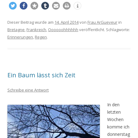
Dieser Beitrag wurde am
14. April 2014
von
Frau ArGueveur
in
Bretagne
,
Frankreich
,
Oooooohhhhhh
veröffentlicht. Schlagworte:
Erinnerungen
,
Regen
.
Ein Baum lässt sich Zeit
Schreibe eine Antwort
In den
letzten
Wochen
komme ich
donnerstag