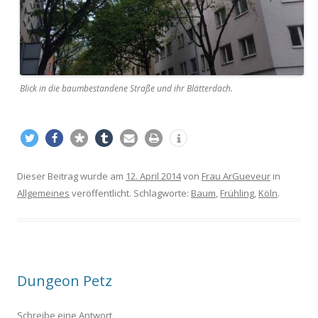
Blick in die baumbestandene Straße und ihr Blätterdach.
Dieser Beitrag wurde am
12. April 2014
von
Frau ArGueveur
in
Allgemeines
veröffentlicht. Schlagworte:
Baum
,
Frühling
,
Köln
.
Dungeon Petz
Schreibe eine Antwort