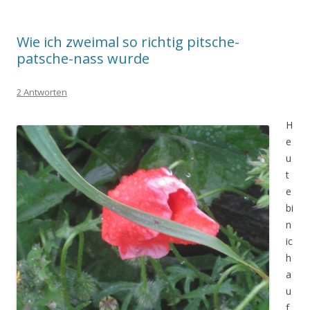
Wie ich zweimal so richtig pitsche-
patsche-nass wurde
2 Antworten
H
e
u
t
e
bi
n
ic
h
a
u
f