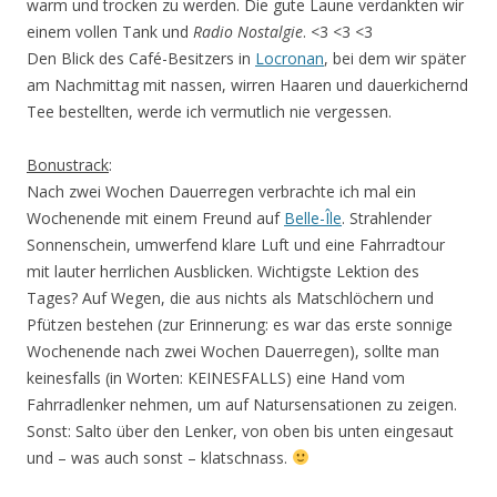
warm und trocken zu werden. Die gute Laune verdankten wir
einem vollen Tank und
Radio Nostalgie
. <3 <3 <3
Den Blick des Café-Besitzers in
Locronan
, bei dem wir später
am Nachmittag mit nassen, wirren Haaren und dauerkichernd
Tee bestellten, werde ich vermutlich nie vergessen.
Bonustrack
:
Nach zwei Wochen Dauerregen verbrachte ich mal ein
Wochenende mit einem Freund auf
Belle-Île
. Strahlender
Sonnenschein, umwerfend klare Luft und eine Fahrradtour
mit lauter herrlichen Ausblicken. Wichtigste Lektion des
Tages? Auf Wegen, die aus nichts als Matschlöchern und
Pfützen bestehen (zur Erinnerung: es war das erste sonnige
Wochenende nach zwei Wochen Dauerregen), sollte man
keinesfalls (in Worten: KEINESFALLS) eine Hand vom
Fahrradlenker nehmen, um auf Natursensationen zu zeigen.
Sonst: Salto über den Lenker, von oben bis unten eingesaut
und – was auch sonst – klatschnass.