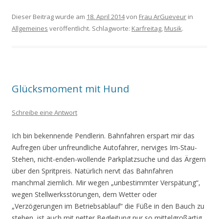
Dieser Beitrag wurde am
18. April 2014
von
Frau ArGueveur
in
Allgemeines
veröffentlicht. Schlagworte:
Karfreitag
,
Musik
.
Glücksmoment mit Hund
Schreibe eine Antwort
Ich bin bekennende Pendlerin. Bahnfahren erspart mir das
Aufregen über unfreundliche Autofahrer, nerviges Im-Stau-
Stehen, nicht-enden-wollende Parkplatzsuche und das Ärgern
über den Spritpreis. Natürlich nervt das Bahnfahren
manchmal ziemlich. Mir wegen „unbestimmter Verspätung“,
wegen Stellwerksstörungen, dem Wetter oder
„Verzögerungen im Betriebsablauf“ die Füße in den Bauch zu
stehen, ist auch mit netter Begleitung nur so mittelgroßartig.