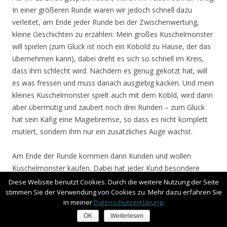
In einer größeren Runde waren wir jedoch schnell dazu
verleitet, am Ende jeder Runde bei der Zwischenwertung,
kleine Geschichten zu erzählen: Mein großes Kuschelmonster
will spielen (zum Glück ist noch ein Kobold zu Hause, der das
übernehmen kann), dabei dreht es sich so schnell im Kreis,
dass ihm schlecht wird. Nachdem es genug gekotzt hat, will
es was fressen und muss danach ausgiebig kacken. Und mein
kleines Kuschelmonster spielt auch mit dem Kobld, wird dann
aber übermütig und zaubert noch drei Runden – zum Glück
hat sein Käfig eine Magiebremse, so dass es nicht komplett
mutiert, sondern ihm nur ein zusätzliches Auge wächst.
Am Ende der Runde kommen dann Kunden und wollen
Kuschelmonster kaufen. Dabei hat jeder Kund besondere
Ansprüche. Der Dungeon Lord will agressive Monster und
Diese Website benutzt Cookies. Durch die weitere Nutzung der Seite
stimmen Sie der Verwendung von Cookies zu. Mehr dazu erfahren Sie
zahlt weniger, falls das Monster auch Karten für Verspieltheit
in meiner
Datenschutzerklärung
.
und Hunger zugeordnet bekommen hat. Die Oma sucht
kranke, hungrige Monster, die sie bekochen kann. Da die
OK
Weiterlesen