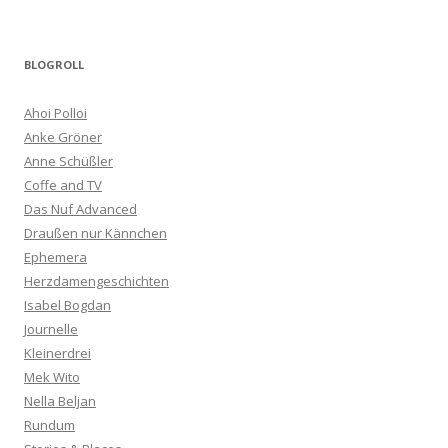
BLOGROLL
Ahoi Polloi
Anke Gröner
Anne Schüßler
Coffe and TV
Das Nuf Advanced
Draußen nur Kännchen
Ephemera
Herzdamengeschichten
Isabel Bogdan
Journelle
Kleinerdrei
Mek Wito
Nella Beljan
Rundum