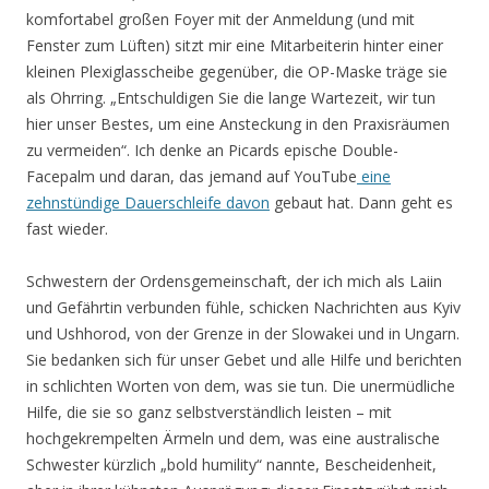
komfortabel großen Foyer mit der Anmeldung (und mit
Fenster zum Lüften) sitzt mir eine Mitarbeiterin hinter einer
kleinen Plexiglasscheibe gegenüber, die OP-Maske träge sie
als Ohrring. „Entschuldigen Sie die lange Wartezeit, wir tun
hier unser Bestes, um eine Ansteckung in den Praxisräumen
zu vermeiden“. Ich denke an Picards epische Double-
Facepalm und daran, das jemand auf YouTube
eine
zehnstündige Dauerschleife davon
gebaut hat. Dann geht es
fast wieder.
Schwestern der Ordensgemeinschaft, der ich mich als Laiin
und Gefährtin verbunden fühle, schicken Nachrichten aus Kyiv
und Ushhorod, von der Grenze in der Slowakei und in Ungarn.
Sie bedanken sich für unser Gebet und alle Hilfe und berichten
in schlichten Worten von dem, was sie tun. Die unermüdliche
Hilfe, die sie so ganz selbstverständlich leisten – mit
hochgekrempelten Ärmeln und dem, was eine australische
Schwester kürzlich „bold humility“ nannte, Bescheidenheit,