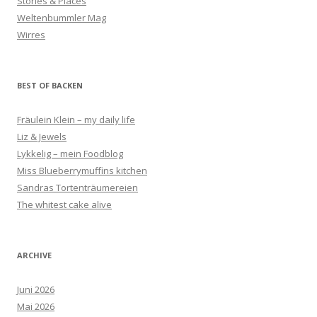
Stories & Places
Weltenbummler Mag
Wirres
BEST OF BACKEN
Fräulein Klein – my daily life
Liz & Jewels
Lykkelig – mein Foodblog
Miss Blueberrymuffins kitchen
Sandras Tortenträumereien
The whitest cake alive
ARCHIVE
Juni 2026
Mai 2026