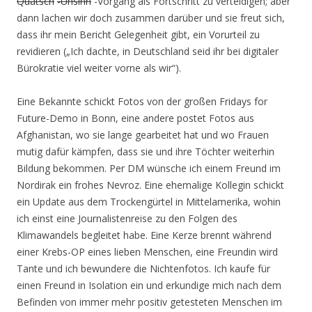
Quatsch
-Unsinn
-Vorgang als Fortschritt zu verteidigen; aber
dann lachen wir doch zusammen darüber und sie freut sich,
dass ihr mein Bericht Gelegenheit gibt, ein Vorurteil zu
revidieren („Ich dachte, in Deutschland seid ihr bei digitaler
Bürokratie viel weiter vorne als wir“).
Eine Bekannte schickt Fotos von der großen Fridays for
Future-Demo in Bonn, eine andere postet Fotos aus
Afghanistan, wo sie lange gearbeitet hat und wo Frauen
mutig dafür kämpfen, dass sie und ihre Töchter weiterhin
Bildung bekommen. Per DM wünsche ich einem Freund im
Nordirak ein frohes Nevroz. Eine ehemalige Kollegin schickt
ein Update aus dem Trockengürtel in Mittelamerika, wohin
ich einst eine Journalistenreise zu den Folgen des
Klimawandels begleitet habe. Eine Kerze brennt während
einer Krebs-OP eines lieben Menschen, eine Freundin wird
Tante und ich bewundere die Nichtenfotos. Ich kaufe für
einen Freund in Isolation ein und erkundige mich nach dem
Befinden von immer mehr positiv getesteten Menschen im