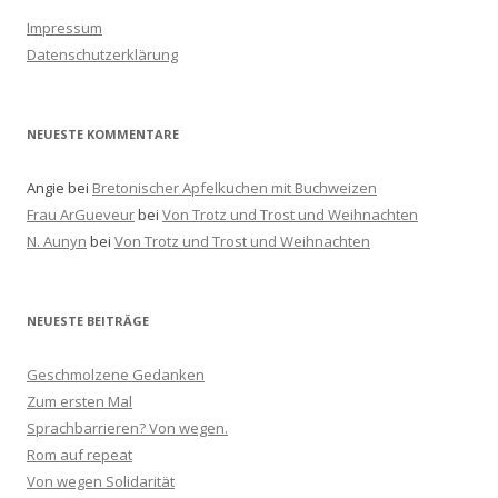
n
Impressum
a
Datenschutzerklärung
c
h
:
NEUESTE KOMMENTARE
Angie
bei
Bretonischer Apfelkuchen mit Buchweizen
Frau ArGueveur
bei
Von Trotz und Trost und Weihnachten
N. Aunyn
bei
Von Trotz und Trost und Weihnachten
NEUESTE BEITRÄGE
Geschmolzene Gedanken
Zum ersten Mal
Sprachbarrieren? Von wegen.
Rom auf repeat
Von wegen Solidarität