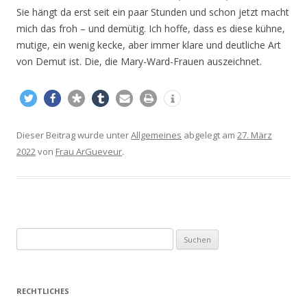
Sie hängt da erst seit ein paar Stunden und schon jetzt macht
mich das froh – und demütig. Ich hoffe, dass es diese kühne,
mutige, ein wenig kecke, aber immer klare und deutliche Art
von Demut ist. Die, die Mary-Ward-Frauen auszeichnet.
Dieser Beitrag wurde unter
Allgemeines
abgelegt am
27. März
2022
von
Frau ArGueveur
.
S
u
c
h
RECHTLICHES
e