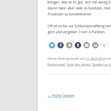
bringen. Mal ist es gut, sich mit wenig
davon dann aber viele zu besitzen, mal i
Provinzen zu konzentrieren.
Oft ist es bis zur Schlussauszählung ni
gern und vergeben 3 von 4 Punkten.
Dieser Beitrag wurde am
21. April 2014
vo
Kartenspiel
,
Spiel des Jahres
,
Spielen zu z
Beitrags-
←
Frohe Ostern!
Navigation