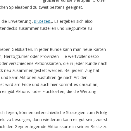
größerer Runde viel Spaß. Großer
ichen Spieleabend zu zweit bestens geeignet.
 die Erweiterung „
Blütezeit
„. Es ergeben sich also
rtendecks zusammenzustellen und Siegpunkte zu
 sieben Geldkarten. In jeder Runde kann man neue Karten
, Herzogtümer oder Provinzen – je wertvoller desto
) oder verschiedene Aktionskarten, die in jeder Runde nach
ck neu zusammengestellt werden. Bei jedem Zug hat
und kann Aktionen ausführen (je nach Art der
net wird am Ende und auch hier kommt es darauf an,
s gibt Aktions- oder Fluchkarten, die die Wertung
h liegen, können unterschiedliche Strategien zum Erfolg
l Geld zu besorgen, dann wiederum kann es gut sein, zuerst
ch den Gegner ärgernde Aktionskarte in seinen Besitz zu