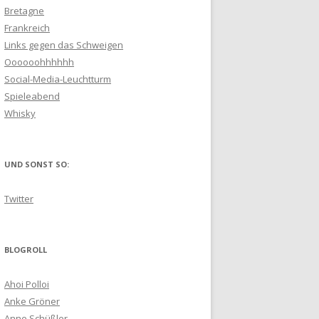
Bretagne
Frankreich
Links gegen das Schweigen
Oooooohhhhhh
Social-Media-Leuchtturm
Spieleabend
Whisky
UND SONST SO:
Twitter
BLOGROLL
Ahoi Polloi
Anke Gröner
Anne Schüßler