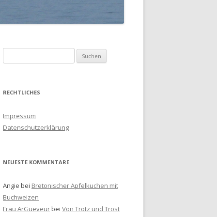
S
u
c
h
RECHTLICHES
e
n
Impressum
a
Datenschutzerklärung
c
h
:
NEUESTE KOMMENTARE
Angie
bei
Bretonischer Apfelkuchen mit
Buchweizen
Frau ArGueveur
bei
Von Trotz und Trost