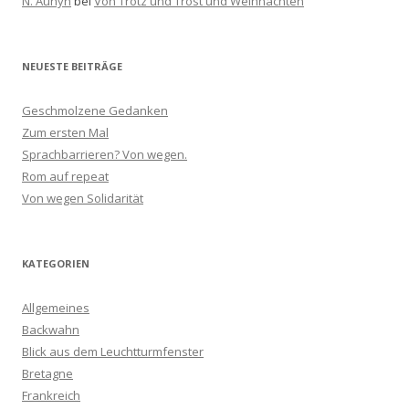
N. Aunyn
bei
Von Trotz und Trost und Weihnachten
NEUESTE BEITRÄGE
Geschmolzene Gedanken
Zum ersten Mal
Sprachbarrieren? Von wegen.
Rom auf repeat
Von wegen Solidarität
KATEGORIEN
Allgemeines
Backwahn
Blick aus dem Leuchtturmfenster
Bretagne
Frankreich