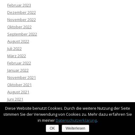
Februar 2023
Dezember 2022
November 2022
Oktober 2022
September 2022
August 2022
Juli 2022
März 2022
Februar 2022
Januar 2022
November 2021
Oktober 2021
August 2021
Juni 2021
März 2021
Diese Website benutzt Cookies. Durch die weitere Nutzung der Seite
Januar 2021
stimmen Sie der Verwendung von Cookies zu. Mehr dazu erfahren Sie
in meiner
Datenschutzerklärung
.
Dezember 2020
November 2020
OK
Weiterlesen