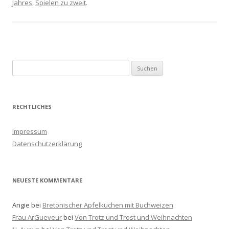
Jahres
,
Spielen zu zweit
.
S
u
c
h
RECHTLICHES
e
n
Impressum
a
Datenschutzerklärung
c
h
:
NEUESTE KOMMENTARE
Angie
bei
Bretonischer Apfelkuchen mit Buchweizen
Frau ArGueveur
bei
Von Trotz und Trost und Weihnachten