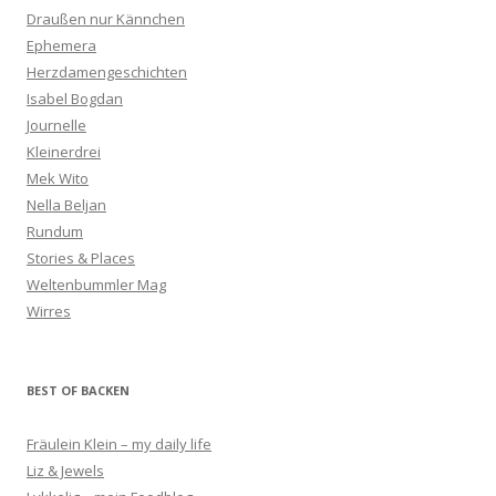
Draußen nur Kännchen
Ephemera
Herzdamengeschichten
Isabel Bogdan
Journelle
Kleinerdrei
Mek Wito
Nella Beljan
Rundum
Stories & Places
Weltenbummler Mag
Wirres
BEST OF BACKEN
Fräulein Klein – my daily life
Liz & Jewels