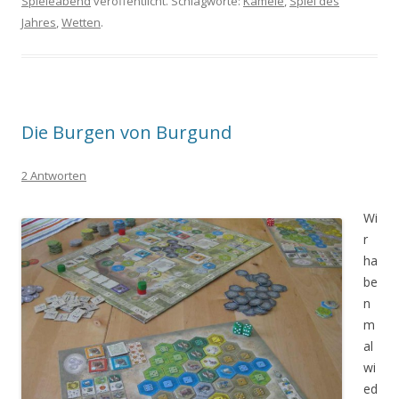
Spieleabend
veröffentlicht. Schlagworte:
Kamele
,
Spiel des
Jahres
,
Wetten
.
Die Burgen von Burgund
2 Antworten
Wi
r
ha
be
n
m
al
wi
ed