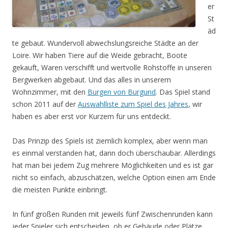
er
St
äd
te gebaut. Wundervoll abwechslungsreiche Städte an der
Loire. Wir haben Tiere auf die Weide gebracht, Boote
gekauft, Waren verschifft und wertvolle Rohstoffe in unseren
Bergwerken abgebaut. Und das alles in unserem
Wohnzimmer, mit den
Burgen von Burgund
. Das Spiel stand
schon 2011 auf der
Auswahlliste zum Spiel des Jahres
, wir
haben es aber erst vor Kurzem für uns entdeckt.
Das Prinzip des Spiels ist ziemlich komplex, aber wenn man
es einmal verstanden hat, dann doch überschaubar. Allerdings
hat man bei jedem Zug mehrere Möglichkeiten und es ist gar
nicht so einfach, abzuschätzen, welche Option einen am Ende
die meisten Punkte einbringt.
In fünf großen Runden mit jeweils fünf Zwischenrunden kann
jeder Spieler sich entscheiden, ob er Gebäude oder Plätze