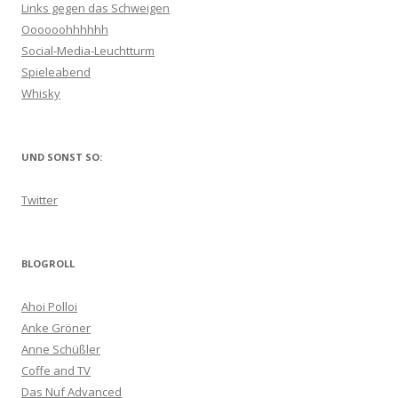
Links gegen das Schweigen
Oooooohhhhhh
Social-Media-Leuchtturm
Spieleabend
Whisky
UND SONST SO:
Twitter
BLOGROLL
Ahoi Polloi
Anke Gröner
Anne Schüßler
Coffe and TV
Das Nuf Advanced