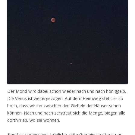
Der Mond wird dabei schon wieder nach und nach honiggelb.
Die Venus ist weitergezogen. Auf dem Heimweg steht er so
hoch, dass wir ihn zwischen den Giebeln der Häuser sehen
können. Nach und nach zerstreut sich die Menge, biegen alle
dorthin ab, wo sie wohnen.
Eine fast vergessene, fröhliche, stille Gemeinschaft hat uns