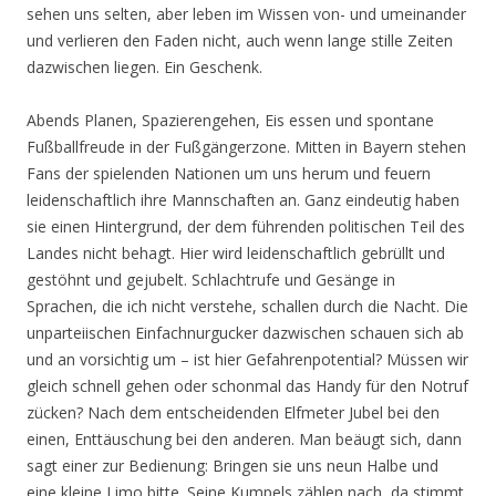
sehen uns selten, aber leben im Wissen von- und umeinander
und verlieren den Faden nicht, auch wenn lange stille Zeiten
dazwischen liegen. Ein Geschenk.
Abends Planen, Spazierengehen, Eis essen und spontane
Fußballfreude in der Fußgängerzone. Mitten in Bayern stehen
Fans der spielenden Nationen um uns herum und feuern
leidenschaftlich ihre Mannschaften an. Ganz eindeutig haben
sie einen Hintergrund, der dem führenden politischen Teil des
Landes nicht behagt. Hier wird leidenschaftlich gebrüllt und
gestöhnt und gejubelt. Schlachtrufe und Gesänge in
Sprachen, die ich nicht verstehe, schallen durch die Nacht. Die
unparteiischen Einfachnurgucker dazwischen schauen sich ab
und an vorsichtig um – ist hier Gefahrenpotential? Müssen wir
gleich schnell gehen oder schonmal das Handy für den Notruf
zücken? Nach dem entscheidenden Elfmeter Jubel bei den
einen, Enttäuschung bei den anderen. Man beäugt sich, dann
sagt einer zur Bedienung: Bringen sie uns neun Halbe und
eine kleine Limo bitte. Seine Kumpels zählen nach, da stimmt