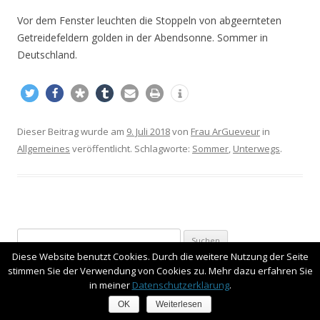
Vor dem Fenster leuchten die Stoppeln von abgeernteten
Getreidefeldern golden in der Abendsonne. Sommer in
Deutschland.
Dieser Beitrag wurde am
9. Juli 2018
von
Frau ArGueveur
in
Allgemeines
veröffentlicht. Schlagworte:
Sommer
,
Unterwegs
.
S
u
Diese Website benutzt Cookies. Durch die weitere Nutzung der Seite
stimmen Sie der Verwendung von Cookies zu. Mehr dazu erfahren Sie
c
in meiner
Datenschutzerklärung
.
h
RECHTLICHES
OK
Weiterlesen
e