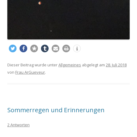
Dieser Beitrag wurde unter
Allgemeines
abgelegt am
28. Juli 2018
von
Frau ArGueveur
.
Sommerregen und Erinnerungen
2 Antworten