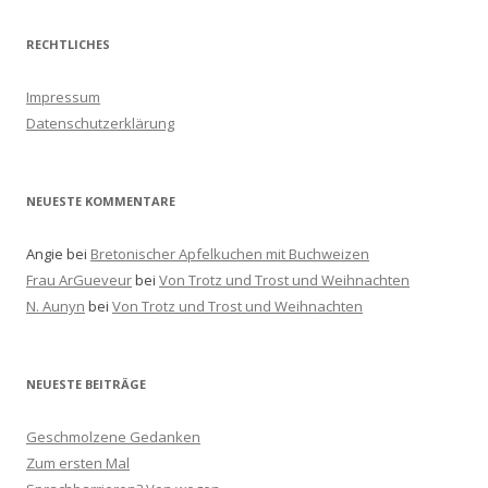
c
h
RECHTLICHES
e
n
Impressum
a
Datenschutzerklärung
c
h
:
NEUESTE KOMMENTARE
Angie
bei
Bretonischer Apfelkuchen mit Buchweizen
Frau ArGueveur
bei
Von Trotz und Trost und Weihnachten
N. Aunyn
bei
Von Trotz und Trost und Weihnachten
NEUESTE BEITRÄGE
Geschmolzene Gedanken
Zum ersten Mal