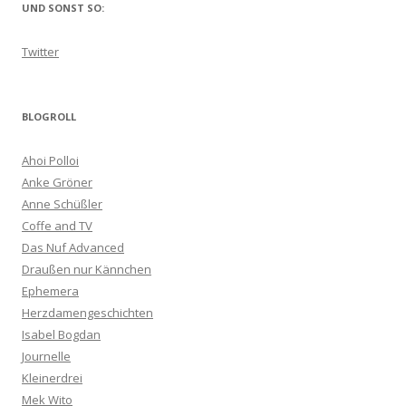
UND SONST SO:
Twitter
BLOGROLL
Ahoi Polloi
Anke Gröner
Anne Schüßler
Coffe and TV
Das Nuf Advanced
Draußen nur Kännchen
Ephemera
Herzdamengeschichten
Isabel Bogdan
Journelle
Kleinerdrei
Mek Wito