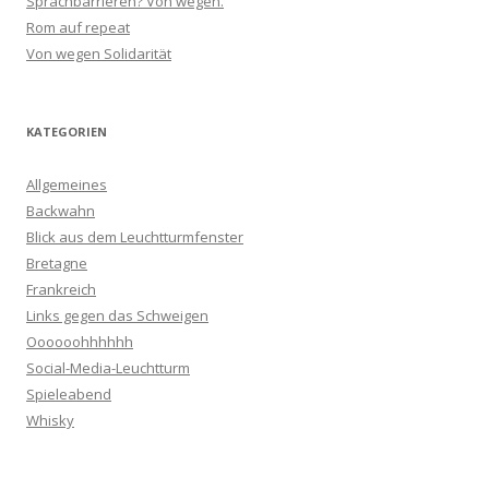
Sprachbarrieren? Von wegen.
Rom auf repeat
Von wegen Solidarität
KATEGORIEN
Allgemeines
Backwahn
Blick aus dem Leuchtturmfenster
Bretagne
Frankreich
Links gegen das Schweigen
Oooooohhhhhh
Social-Media-Leuchtturm
Spieleabend
Whisky