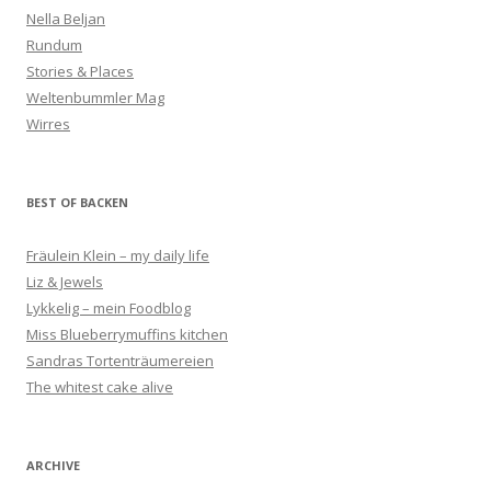
Nella Beljan
Rundum
Stories & Places
Weltenbummler Mag
Wirres
BEST OF BACKEN
Fräulein Klein – my daily life
Liz & Jewels
Lykkelig – mein Foodblog
Miss Blueberrymuffins kitchen
Sandras Tortenträumereien
The whitest cake alive
ARCHIVE