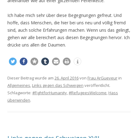
aneinander wie auf einer glitzernden Perlenkette.
Ich habe mich sehr über diese Begegnungen gefreut. Und
hoffe, dass Menschen, die hier bei uns neu und völlig fremd
sind, auch solche Erfahrungen machen. Wenn uns das gelingt,
gehen wir alle bereichert aus diesen Begegnungen hervor. Ich
drücke uns allen die Daumen.
Dieser Beitrag wurde am
26. April 2016
von
Frau ArGueveur
in
Allgemeines
,
Links gegen das Schweigen
veröffentlicht.
Schlagworte:
#FightforHumanity
,
#RefugeesWelcome
,
Hass
überwinden
.