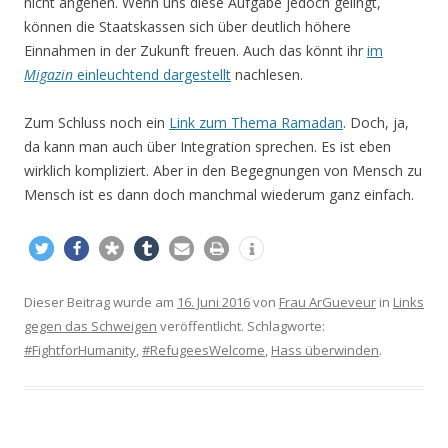
nicht angehen. Wenn uns diese Aufgabe jedoch gelingt,
können die Staatskassen sich über deutlich höhere
Einnahmen in der Zukunft freuen. Auch das könnt ihr
im
Migazin
einleuchtend dargestellt
nachlesen.
Zum Schluss noch ein
Link zum Thema Ramadan
. Doch, ja,
da kann man auch über Integration sprechen. Es ist eben
wirklich kompliziert. Aber in den Begegnungen von Mensch zu
Mensch ist es dann doch manchmal wiederum ganz einfach.
Dieser Beitrag wurde am
16. Juni 2016
von
Frau ArGueveur
in
Links
gegen das Schweigen
veröffentlicht. Schlagworte:
#FightforHumanity
,
#RefugeesWelcome
,
Hass überwinden
.