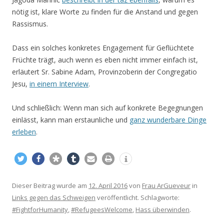
nötig ist, klare Worte zu finden für die Anstand und gegen
Rassismus.
Dass ein solches konkretes Engagement für Geflüchtete
Früchte trägt, auch wenn es eben nicht immer einfach ist,
erläutert Sr. Sabine Adam, Provinzoberin der Congregatio
Jesu,
in einem Interview
.
Und schließlich: Wenn man sich auf konkrete Begegnungen
einlässt, kann man erstaunliche und
ganz wunderbare Dinge
erleben
.
Dieser Beitrag wurde am
12. April 2016
von
Frau ArGueveur
in
Links gegen das Schweigen
veröffentlicht. Schlagworte:
#FightforHumanity
,
#RefugeesWelcome
,
Hass überwinden
.