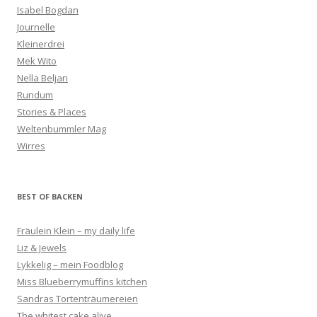
Isabel Bogdan
Journelle
Kleinerdrei
Mek Wito
Nella Beljan
Rundum
Stories & Places
Weltenbummler Mag
Wirres
BEST OF BACKEN
Fräulein Klein – my daily life
Liz & Jewels
Lykkelig – mein Foodblog
Miss Blueberrymuffins kitchen
Sandras Tortenträumereien
The whitest cake alive