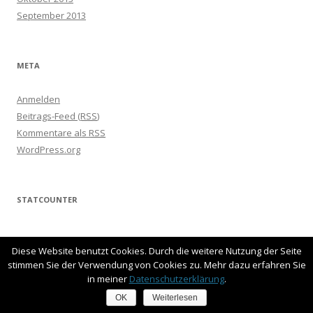
September 2013
META
Anmelden
Beitrags-Feed (
RSS
)
Kommentare als
RSS
WordPress.org
STATCOUNTER
Diese Website benutzt Cookies. Durch die weitere Nutzung der Seite
stimmen Sie der Verwendung von Cookies zu. Mehr dazu erfahren Sie
in meiner
Datenschutzerklärung
.
ARCHIVE
OK
Weiterlesen