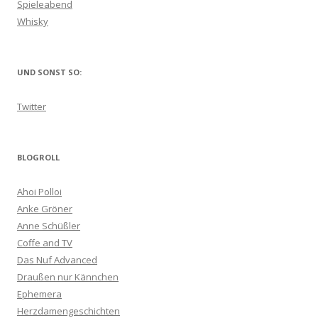
Spieleabend
Whisky
UND SONST SO:
Twitter
BLOGROLL
Ahoi Polloi
Anke Gröner
Anne Schüßler
Coffe and TV
Das Nuf Advanced
Draußen nur Kännchen
Ephemera
Herzdamengeschichten