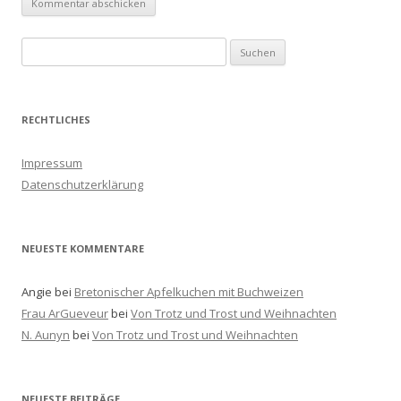
S
u
c
h
RECHTLICHES
e
n
Impressum
a
Datenschutzerklärung
c
h
:
NEUESTE KOMMENTARE
Angie
bei
Bretonischer Apfelkuchen mit Buchweizen
Frau ArGueveur
bei
Von Trotz und Trost und Weihnachten
N. Aunyn
bei
Von Trotz und Trost und Weihnachten
NEUESTE BEITRÄGE