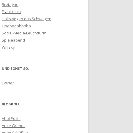
Bretagne
Frankreich
Links gegen das Schweigen
Oooooohhhhhh
Social-Media-Leuchtturm
Spieleabend
Whisky
UND SONST SO:
Twitter
BLOGROLL
Ahoi Polloi
Anke Gröner
Anne Schüßler