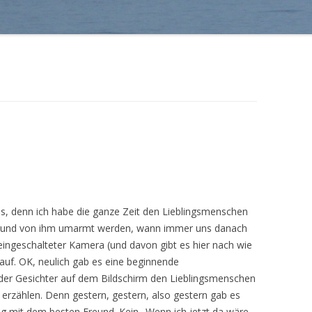
us, denn ich habe die ganze Zeit den Lieblingsmenschen
 und von ihm umarmt werden, wann immer uns danach
t eingeschalteter Kamera (und davon gibt es hier nach wie
arauf. OK, neulich gab es eine beginnende
der Gesichter auf dem Bildschirm den Lieblingsmenschen
t erzählen. Denn gestern, gestern, also gestern gab es
g mit dem besten Freund. Kein „Wenn ich jetzt da wäre,