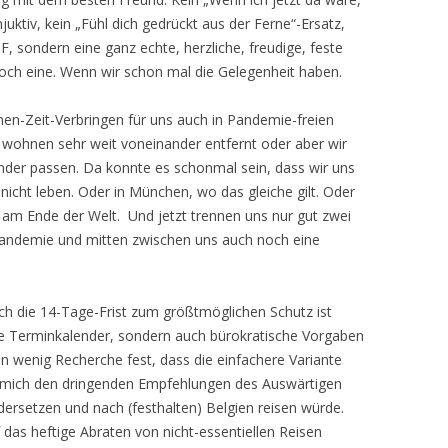
ktiv, kein „Fühl dich gedrückt aus der Ferne“-Ersatz,
, sondern eine ganz echte, herzliche, freudige, feste
ch eine. Wenn wir schon mal die Gelegenheit haben.
en-Zeit-Verbringen für uns auch in Pandemie-freien
r wohnen sehr weit voneinander entfernt oder aber wir
nder passen. Da konnte es schonmal sein, dass wir uns
 nicht leben. Oder in München, wo das gleiche gilt. Oder
am Ende der Welt. Und jetzt trennen uns nur gut zwei
 Pandemie und mitten zwischen uns auch noch eine
ch die 14-Tage-Frist zum größtmöglichen Schutz ist
die Terminkalender, sondern auch bürokratische Vorgaben
in wenig Recherche fest, dass die einfachere Variante
ch mich den dringenden Empfehlungen des Auswärtigen
ersetzen und nach (festhalten) Belgien reisen würde.
 das heftige Abraten von nicht-essentiellen Reisen