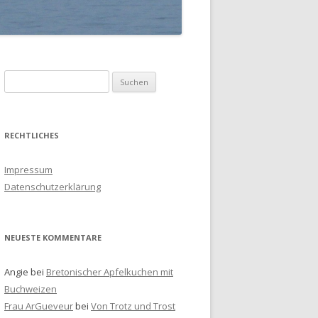
S
u
c
h
RECHTLICHES
e
n
Impressum
a
Datenschutzerklärung
c
h
:
NEUESTE KOMMENTARE
Angie
bei
Bretonischer Apfelkuchen mit
Buchweizen
Frau ArGueveur
bei
Von Trotz und Trost