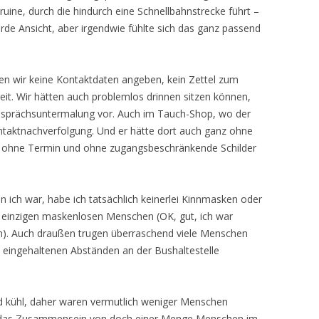
uine, durch die hindurch eine Schnellbahnstrecke führt –
rde Ansicht, aber irgendwie fühlte sich das ganz passend
n wir keine Kontaktdaten angeben, kein Zettel zum
eit. Wir hätten auch problemlos drinnen sitzen können,
esprächsuntermalung vor. Auch im Tauch-Shop, wo der
ntaktnachverfolgung. Und er hätte dort auch ganz ohne
, ohne Termin und ohne zugangsbeschränkende Schilder
n ich war, habe ich tatsächlich keinerlei Kinnmasken oder
 einzigen maskenlosen Menschen (OK, gut, ich war
zdem). Auch draußen trugen überraschend viele Menschen
eingehaltenen Abständen an der Bushaltestelle
nd kühl, daher waren vermutlich weniger Menschen
h das Zusammensein von doch einer Menge Menschen im