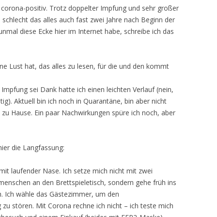
n corona-positiv. Trotz doppelter Impfung und sehr großer
e schlecht das alles auch fast zwei Jahre nach Beginn der
nunmal diese Ecke hier im Internet habe, schreibe ich das
ne Lust hat, das alles zu lesen, für die und den kommt
r Impfung sei Dank hatte ich einen leichten Verlauf (nein,
g). Aktuell bin ich noch in Quarantäne, bin aber nicht
 zu Hause. Ein paar Nachwirkungen spüre ich noch, aber
hier die Langfassung:
it laufender Nase. Ich setze mich nicht mit zwei
enschen an den Brettspieletisch, sondern gehe früh ins
ch. Ich wähle das Gästezimmer, um den
zu stören. Mit Corona rechne ich nicht – ich teste mich