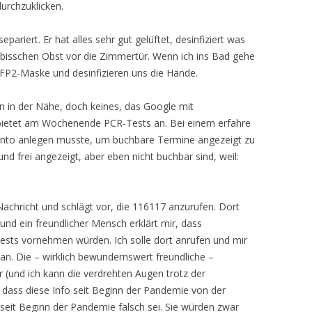
durchzuklicken.
riert. Er hat alles sehr gut gelüftet, desinfiziert was
n bisschen Obst vor die Zimmertür. Wenn ich ins Bad gehe
FP2-Maske und desinfizieren uns die Hände.
en in der Nähe, doch keines, das Google mit
 bietet am Wochenende PCR-Tests an. Bei einem erfahre
onto anlegen musste, um buchbare Termine angezeigt zu
d frei angezeigt, aber eben nicht buchbar sind, weil:
Nachricht und schlägt vor, die 116117 anzurufen. Dort
nd ein freundlicher Mensch erklärt mir, dass
s vornehmen würden. Ich solle dort anrufen und mir
an. Die – wirklich bewundernswert freundliche –
r (und ich kann die verdrehten Augen trotz der
, dass diese Info seit Beginn der Pandemie von der
eit Beginn der Pandemie falsch sei. Sie würden zwar