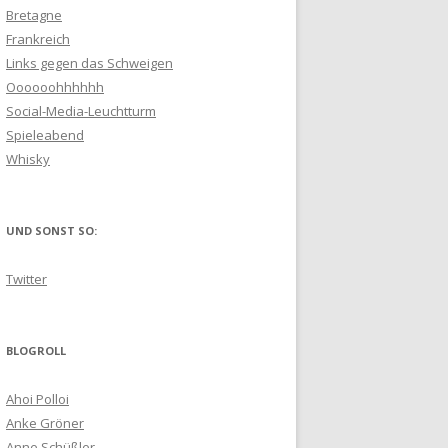
Bretagne
Frankreich
Links gegen das Schweigen
Oooooohhhhhh
Social-Media-Leuchtturm
Spieleabend
Whisky
UND SONST SO:
Twitter
BLOGROLL
Ahoi Polloi
Anke Gröner
Anne Schüßler