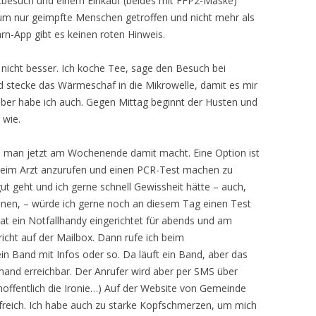
ztbesuch und einem Einkauf (beides mit FFP2-Maske)
um nur geimpfte Menschen getroffen und nicht mehr als
arn-App gibt es keinen roten Hinweis.
nicht besser. Ich koche Tee, sage den Besuch bei
stecke das Wärmeschaf in die Mikrowelle, damit es mir
er habe ich auch. Gegen Mittag beginnt der Husten und
 wie.
as man jetzt am Wochenende damit macht. Eine Option ist
 beim Arzt anzurufen und einen PCR-Test machen zu
ut geht und ich gerne schnell Gewissheit hätte – auch,
nen, – würde ich gerne noch an diesem Tag einen Test
t ein Notfallhandy eingerichtet für abends und am
icht auf der Mailbox. Dann rufe ich beim
ein Band mit Infos oder so. Da läuft ein Band, aber das
mand erreichbar. Der Anrufer wird aber per SMS über
t hoffentlich die Ironie…) Auf der Website von Gemeinde
hilfreich. Ich habe auch zu starke Kopfschmerzen, um mich