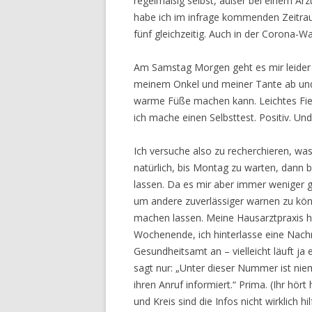
regelmäßig selbst, außer bei einem Ar
habe ich im infrage kommenden Zeitra
fünf gleichzeitig. Auch in der Corona-W
Am Samstag Morgen geht es mir leider 
meinem Onkel und meiner Tante ab und 
warme Füße machen kann. Leichtes Fieb
ich mache einen Selbsttest. Positiv. Und
Ich versuche also zu recherchieren, w
natürlich, bis Montag zu warten, dann
lassen. Da es mir aber immer weniger g
um andere zuverlässiger warnen zu kön
machen lassen. Meine Hausarztpraxis ha
Wochenende, ich hinterlasse eine Nachr
Gesundheitsamt an – vielleicht läuft ja 
sagt nur: „Unter dieser Nummer ist nie
ihren Anruf informiert.“ Prima. (Ihr hör
und Kreis sind die Infos nicht wirklich 