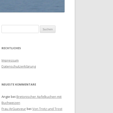
S
u
c
h
RECHTLICHES
e
n
Impressum
a
Datenschutzerklärung
c
h
:
NEUESTE KOMMENTARE
Angie
bei
Bretonischer Apfelkuchen mit
Buchweizen
Frau ArGueveur
bei
Von Trotz und Trost