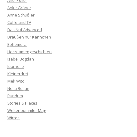
Ahoi Polloi
Anke Gröner
Anne Schüßler
Coffe and TV
Das Nuf Advanced
Draußen nur Kännchen
Ephemera
Herzdamengeschichten
Isabel Bogdan
Journelle
Kleinerdrei
Mek Wito
Nella Beljan
Rundum
Stories & Places
Weltenbummler Mag
Wirres