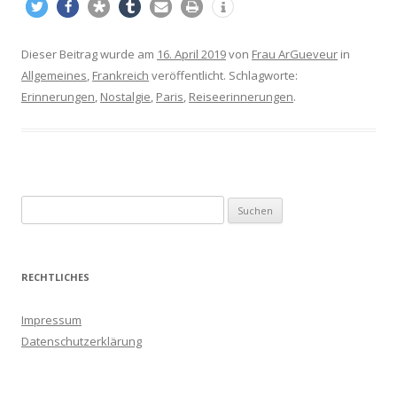
Dieser Beitrag wurde am
16. April 2019
von
Frau ArGueveur
in
Allgemeines
,
Frankreich
veröffentlicht. Schlagworte:
Erinnerungen
,
Nostalgie
,
Paris
,
Reiseerinnerungen
.
S
u
c
h
RECHTLICHES
e
n
Impressum
a
Datenschutzerklärung
c
h