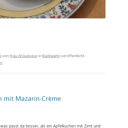
5
von
Frau ArGueveur
in
Backwahn
veröffentlicht.
r
.
en mit Mazarin-Crème
was passt da besser, als ein Apfelkuchen mit Zimt und