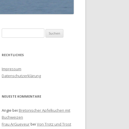
S
u
c
h
RECHTLICHES
e
n
Impressum
a
Datenschutzerklärung
c
h
:
NEUESTE KOMMENTARE
Angie
bei
Bretonischer Apfelkuchen mit
Buchweizen
Frau ArGueveur
bei
Von Trotz und Trost