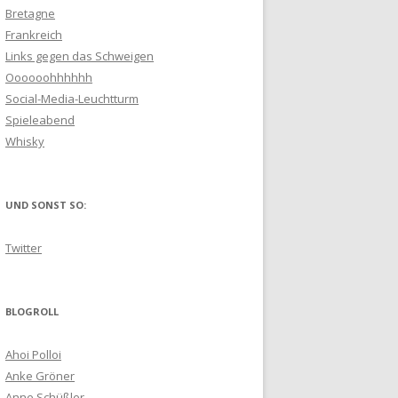
Bretagne
Frankreich
Links gegen das Schweigen
Oooooohhhhhh
Social-Media-Leuchtturm
Spieleabend
Whisky
UND SONST SO:
Twitter
BLOGROLL
Ahoi Polloi
Anke Gröner
Anne Schüßler