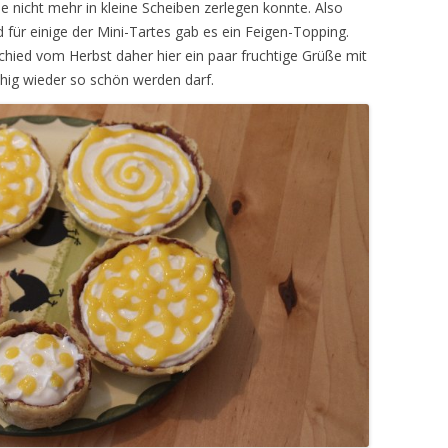
ie nicht mehr in kleine Scheiben zerlegen konnte. Also
ür einige der Mini-Tartes gab es ein Feigen-Topping.
hied vom Herbst daher hier ein paar fruchtige Grüße mit
hig wieder so schön werden darf.