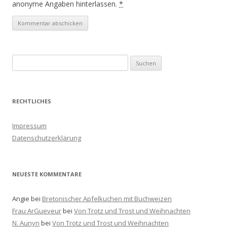
anonyme Angaben hinterlassen.
*
S
u
c
h
RECHTLICHES
e
n
Impressum
a
Datenschutzerklärung
c
h
:
NEUESTE KOMMENTARE
Angie
bei
Bretonischer Apfelkuchen mit Buchweizen
Frau ArGueveur
bei
Von Trotz und Trost und Weihnachten
N. Aunyn
bei
Von Trotz und Trost und Weihnachten