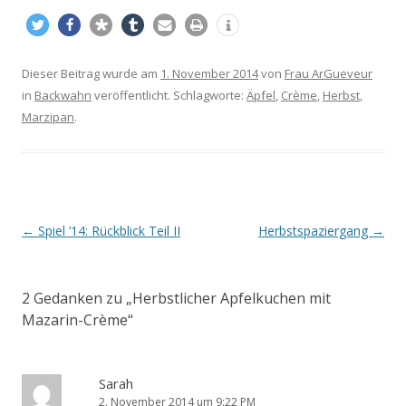
Dieser Beitrag wurde am
1. November 2014
von
Frau ArGueveur
in
Backwahn
veröffentlicht. Schlagworte:
Äpfel
,
Crème
,
Herbst
,
Marzipan
.
Beitrags-
←
Spiel ’14: Rückblick Teil II
Herbstspaziergang
→
Navigation
2 Gedanken zu „
Herbstlicher Apfelkuchen mit
Mazarin-Crème
“
Sarah
2. November 2014 um 9:22 PM