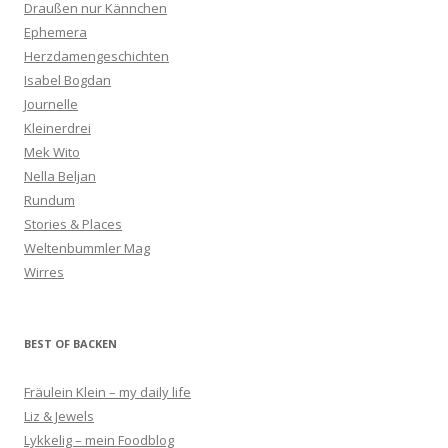
Draußen nur Kännchen
Ephemera
Herzdamengeschichten
Isabel Bogdan
Journelle
Kleinerdrei
Mek Wito
Nella Beljan
Rundum
Stories & Places
Weltenbummler Mag
Wirres
BEST OF BACKEN
Fräulein Klein – my daily life
Liz & Jewels
Lykkelig – mein Foodblog