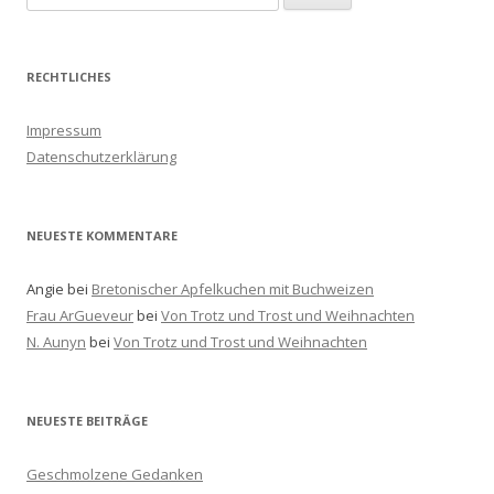
u
c
h
RECHTLICHES
e
n
Impressum
a
Datenschutzerklärung
c
h
:
NEUESTE KOMMENTARE
Angie
bei
Bretonischer Apfelkuchen mit Buchweizen
Frau ArGueveur
bei
Von Trotz und Trost und Weihnachten
N. Aunyn
bei
Von Trotz und Trost und Weihnachten
NEUESTE BEITRÄGE
Geschmolzene Gedanken