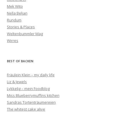
Mek Wito
Nella Beljan
Rundum
Stories & Places
Weltenbummler Mag
Wirres
BEST OF BACKEN
Fräulein Klein – my daily life
Liz & Jewels
Lykkelig – mein Foodblog
Miss Blueberrymuffins kitchen
Sandras Tortenträumereien
The whitest cake alive