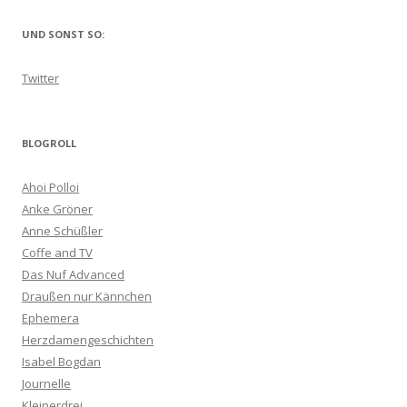
UND SONST SO:
Twitter
BLOGROLL
Ahoi Polloi
Anke Gröner
Anne Schüßler
Coffe and TV
Das Nuf Advanced
Draußen nur Kännchen
Ephemera
Herzdamengeschichten
Isabel Bogdan
Journelle
Kleinerdrei