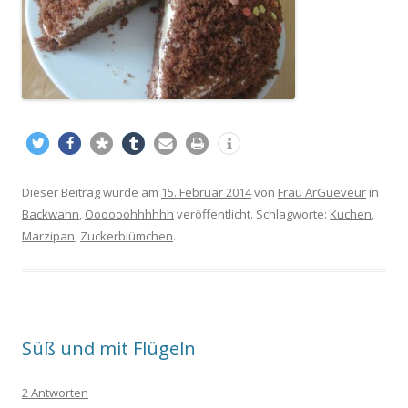
Dieser Beitrag wurde am
15. Februar 2014
von
Frau ArGueveur
in
Backwahn
,
Oooooohhhhhh
veröffentlicht. Schlagworte:
Kuchen
,
Marzipan
,
Zuckerblümchen
.
Süß und mit Flügeln
2 Antworten