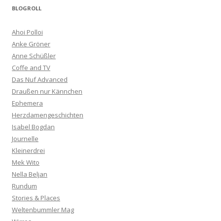
BLOGROLL
Ahoi Polloi
Anke Gröner
Anne Schüßler
Coffe and TV
Das Nuf Advanced
Draußen nur Kännchen
Ephemera
Herzdamengeschichten
Isabel Bogdan
Journelle
Kleinerdrei
Mek Wito
Nella Beljan
Rundum
Stories & Places
Weltenbummler Mag