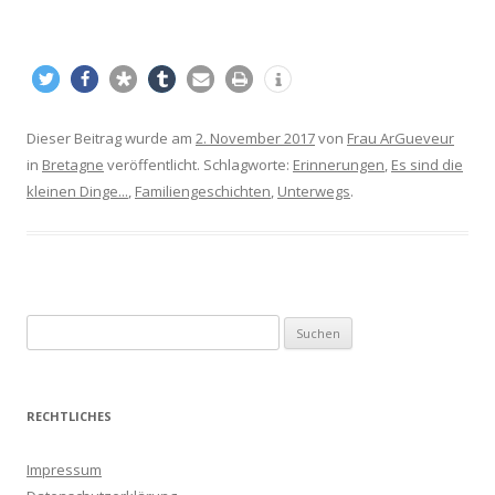
Dieser Beitrag wurde am
2. November 2017
von
Frau ArGueveur
in
Bretagne
veröffentlicht. Schlagworte:
Erinnerungen
,
Es sind die
kleinen Dinge...
,
Familiengeschichten
,
Unterwegs
.
S
u
c
h
RECHTLICHES
e
n
Impressum
a