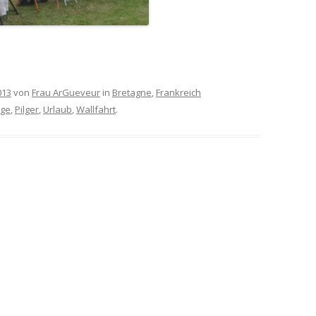
013
von
Frau ArGueveur
in
Bretagne
,
Frankreich
ige
,
Pilger
,
Urlaub
,
Wallfahrt
.