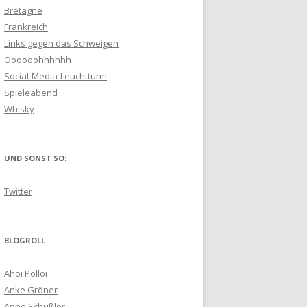
Bretagne
Frankreich
Links gegen das Schweigen
Oooooohhhhhh
Social-Media-Leuchtturm
Spieleabend
Whisky
UND SONST SO:
Twitter
BLOGROLL
Ahoi Polloi
Anke Gröner
Anne Schüßler