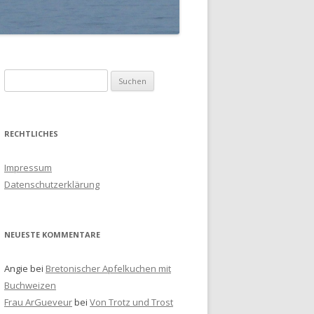
S
u
c
h
RECHTLICHES
e
n
Impressum
a
Datenschutzerklärung
c
h
:
NEUESTE KOMMENTARE
Angie
bei
Bretonischer Apfelkuchen mit
Buchweizen
Frau ArGueveur
bei
Von Trotz und Trost