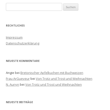
S
u
c
h
RECHTLICHES
e
n
Impressum
a
Datenschutzerklärung
c
h
:
NEUESTE KOMMENTARE
Angie
bei
Bretonischer Apfelkuchen mit Buchweizen
Frau ArGueveur
bei
Von Trotz und Trost und Weihnachten
N. Aunyn
bei
Von Trotz und Trost und Weihnachten
NEUESTE BEITRÄGE