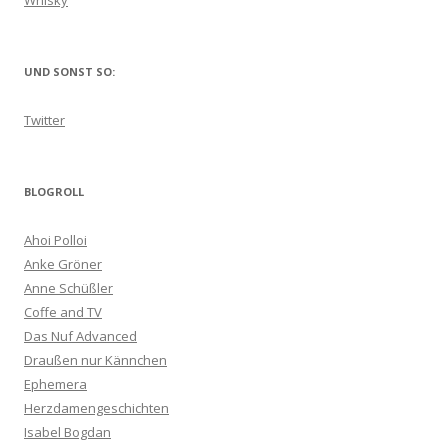
Whisky
UND SONST SO:
Twitter
BLOGROLL
Ahoi Polloi
Anke Gröner
Anne Schüßler
Coffe and TV
Das Nuf Advanced
Draußen nur Kännchen
Ephemera
Herzdamengeschichten
Isabel Bogdan