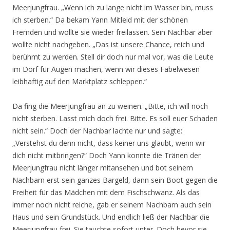
Meerjungfrau. „Wenn ich zu lange nicht im Wasser bin, muss
ich sterben.“ Da bekam Yann Mitleid mit der schönen
Fremden und wollte sie wieder freilassen. Sein Nachbar aber
wollte nicht nachgeben. „Das ist unsere Chance, reich und
berühmt zu werden. Stell dir doch nur mal vor, was die Leute
im Dorf für Augen machen, wenn wir dieses Fabelwesen
leibhaftig auf den Marktplatz schleppen.“
Da fing die Meerjungfrau an zu weinen. „Bitte, ich will noch
nicht sterben. Lasst mich doch frei. Bitte. Es soll euer Schaden
nicht sein.“ Doch der Nachbar lachte nur und sagte:
„Verstehst du denn nicht, dass keiner uns glaubt, wenn wir
dich nicht mitbringen?“ Doch Yann konnte die Tränen der
Meerjungfrau nicht länger mitansehen und bot seinem
Nachbarn erst sein ganzes Bargeld, dann sein Boot gegen die
Freiheit für das Mädchen mit dem Fischschwanz. Als das
immer noch nicht reiche, gab er seinem Nachbarn auch sein
Haus und sein Grundstück. Und endlich ließ der Nachbar die
Meerjungfrau frei. Sie tauchte sofort unter. Doch bevor sie