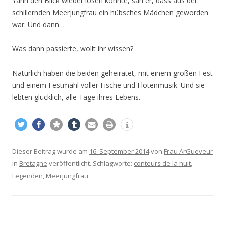
Yann den Blick wieder lösen konnte, sah er, dass aus der
schillernden Meerjungfrau ein hübsches Mädchen geworden
war. Und dann…
Was dann passierte, wollt ihr wissen?
Natürlich haben die beiden geheiratet, mit einem großen Fest
und einem Festmahl voller Fische und Flötenmusik. Und sie
lebten glücklich, alle Tage ihres Lebens.
Dieser Beitrag wurde am
16. September 2014
von
Frau ArGueveur
in
Bretagne
veröffentlicht. Schlagworte:
conteurs de la nuit
,
Legenden
,
Meerjungfrau
.