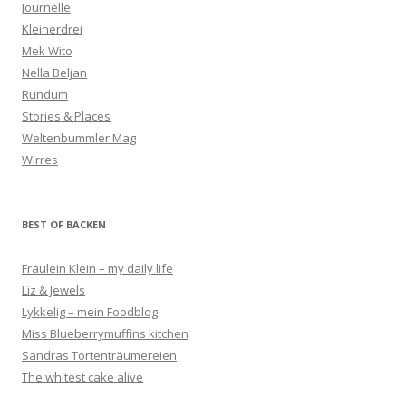
Journelle
Kleinerdrei
Mek Wito
Nella Beljan
Rundum
Stories & Places
Weltenbummler Mag
Wirres
BEST OF BACKEN
Fräulein Klein – my daily life
Liz & Jewels
Lykkelig – mein Foodblog
Miss Blueberrymuffins kitchen
Sandras Tortenträumereien
The whitest cake alive