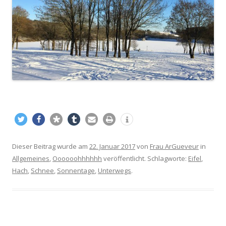
Dieser Beitrag wurde am
22. Januar 2017
von
Frau ArGueveur
in
Allgemeines
,
Oooooohhhhhh
veröffentlicht. Schlagworte:
Eifel
,
Hach
,
Schnee
,
Sonnentage
,
Unterwegs
.