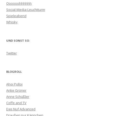
Oooooohhhhhh
Social-Media-Leuchtturm
Spieleabend
Whisky
UND SONST SO:
Twitter
BLOGROLL
Ahoi Polloi
Anke Gröner
Anne Schüßler
Coffe and TV
Das Nuf Advanced
Draußen nur Kännchen