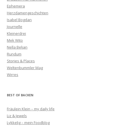
Ephemera
Herzdamengeschichten
Isabel Bogdan
Journelle
Kleinerdrei
Mek Wito
Nella Beljan
Rundum
Stories & Places
Weltenbummler Mag
Wirres
BEST OF BACKEN
Fräulein Klein – my daily life
Liz & Jewels
Lykkelig – mein Foodblog