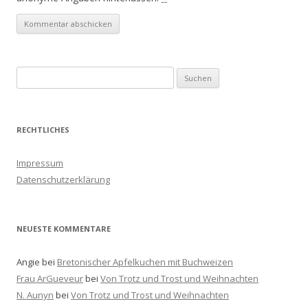
S
u
c
h
RECHTLICHES
e
n
Impressum
a
Datenschutzerklärung
c
h
:
NEUESTE KOMMENTARE
Angie
bei
Bretonischer Apfelkuchen mit Buchweizen
Frau ArGueveur
bei
Von Trotz und Trost und Weihnachten
N. Aunyn
bei
Von Trotz und Trost und Weihnachten