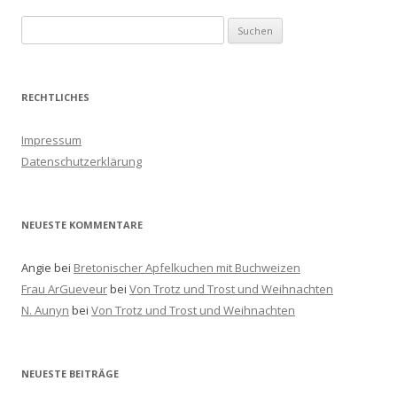
S
u
c
h
RECHTLICHES
e
n
Impressum
a
Datenschutzerklärung
c
h
:
NEUESTE KOMMENTARE
Angie
bei
Bretonischer Apfelkuchen mit Buchweizen
Frau ArGueveur
bei
Von Trotz und Trost und Weihnachten
N. Aunyn
bei
Von Trotz und Trost und Weihnachten
NEUESTE BEITRÄGE