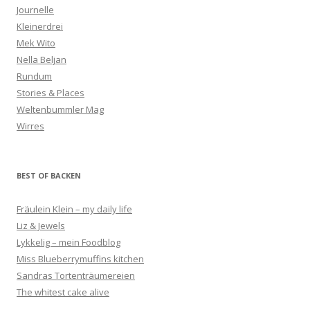
Journelle
Kleinerdrei
Mek Wito
Nella Beljan
Rundum
Stories & Places
Weltenbummler Mag
Wirres
BEST OF BACKEN
Fräulein Klein – my daily life
Liz & Jewels
Lykkelig – mein Foodblog
Miss Blueberrymuffins kitchen
Sandras Tortenträumereien
The whitest cake alive