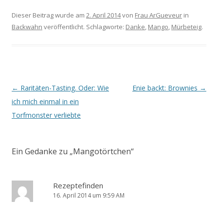
Dieser Beitrag wurde am
2. April 2014
von
Frau ArGueveur
in
Backwahn
veröffentlicht. Schlagworte:
Danke
,
Mango
,
Mürbeteig
.
Beitrags-
←
Raritäten-Tasting. Oder: Wie
Enie backt: Brownies
→
Navigation
ich mich einmal in ein
Torfmonster verliebte
Ein Gedanke zu „
Mangotörtchen
“
Rezeptefinden
16. April 2014 um 9:59 AM