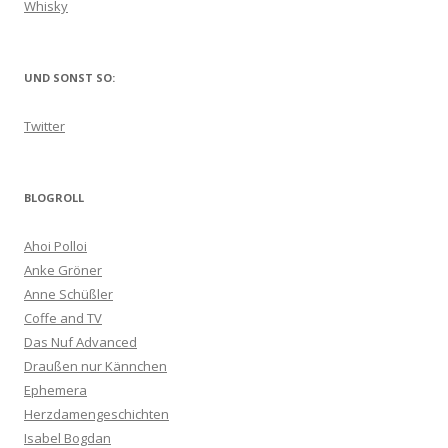
Whisky
UND SONST SO:
Twitter
BLOGROLL
Ahoi Polloi
Anke Gröner
Anne Schüßler
Coffe and TV
Das Nuf Advanced
Draußen nur Kännchen
Ephemera
Herzdamengeschichten
Isabel Bogdan