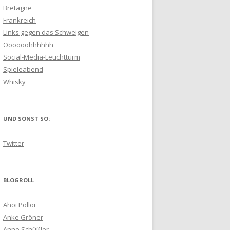
Bretagne
Frankreich
Links gegen das Schweigen
Oooooohhhhhh
Social-Media-Leuchtturm
Spieleabend
Whisky
UND SONST SO:
Twitter
BLOGROLL
Ahoi Polloi
Anke Gröner
Anne Schüßler