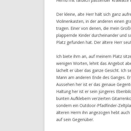
Hemd mit farblich passender Krawatte r
Der kleine, alte Herr hält sich ganz auf
Violinenkasten, in der anderen einen gra
tragen. Einer von denen, die mein Groß
plappernde Kinder durcheinander und s
Platz gefunden hat. Der ältere Herr seuf
Ich biete ihm an, auf meinem Platz sitze
wenigen Worten, lehnt das Angebot aber 
lächelt er über das ganze Gesicht. Ich s
Mann am anderen Ende des Ganges. Er 
Aussehen her ist er das genaue Gegent
Haltung her ist er sein jüngeres Ebenbil
bunten Aufklebern verzierten Gitarrenko
sondern ein Outdoor-Pfadfinder-Zeltplat
älteren Herrn ihn angezogen hebt auch 
auf sein Gegenüber.