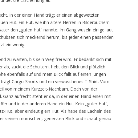
undet die Erscheinung ab.
recht. In der einen Hand trägt er einen abgewetzten
uen Hut. Ein Hut, wie ihn ältere Herren in Bilderbüchern
vater den „guten Hut“ nannte. Im Gang wuseln einige laut
chubsen sich meckernd herum, bis jeder einen passenden
zt ein wenig.
nd zu warten, bis sein Weg frei wird. Er bedankt sich mit
ab, zuckt die Schultern, hebt den Blick und plötzlich
ehe ebenfalls auf und mein Blick fällt auf einen jungen
trägt Cargo-Shorts und ein verwaschenes T-Shirt. Vom
eil von meinem Kurzzeit-Nachbarn. Doch von der
d. Ganz aufrecht steht er da, in der einen Hand einen mit
ffer und in der anderen Hand ein Hut. Kein „guter Hut“,
z-Hut, aber eindeutig ein Hut. Als habe das Lächeln des
er seinen mürrischen, genervten Blick und schaut genau