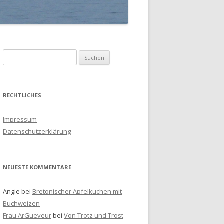
S
u
c
h
RECHTLICHES
e
n
Impressum
a
Datenschutzerklärung
c
h
:
NEUESTE KOMMENTARE
Angie
bei
Bretonischer Apfelkuchen mit
Buchweizen
Frau ArGueveur
bei
Von Trotz und Trost