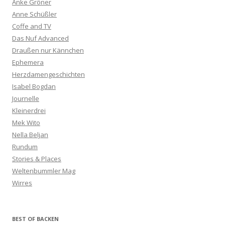
Anke Gröner
Anne Schüßler
Coffe and TV
Das Nuf Advanced
Draußen nur Kännchen
Ephemera
Herzdamengeschichten
Isabel Bogdan
Journelle
Kleinerdrei
Mek Wito
Nella Beljan
Rundum
Stories & Places
Weltenbummler Mag
Wirres
BEST OF BACKEN