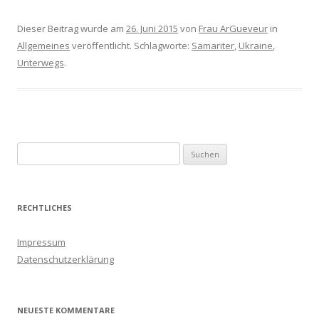
Dieser Beitrag wurde am
26. Juni 2015
von
Frau ArGueveur
in
Allgemeines
veröffentlicht. Schlagworte:
Samariter
,
Ukraine
,
Unterwegs
.
S
u
c
h
RECHTLICHES
e
n
Impressum
a
Datenschutzerklärung
c
h
:
NEUESTE KOMMENTARE