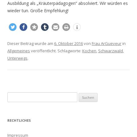
Ausbildung als „Kräuterpädagogen“ absolviert. Wir würden es
wieder tun. Große Empfehlung!
Dieser Beitrag wurde am
6. Oktober 2016
von
Frau ArGueveur
in
Allgemeines
veröffentlicht. Schlagworte:
Kochen
,
Schwarzwald
,
Unterwegs
.
S
u
c
h
RECHTLICHES
e
n
Impressum