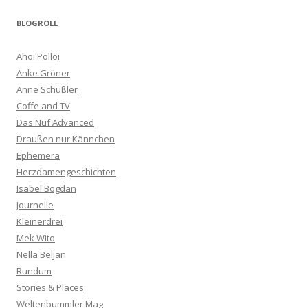
BLOGROLL
Ahoi Polloi
Anke Gröner
Anne Schüßler
Coffe and TV
Das Nuf Advanced
Draußen nur Kännchen
Ephemera
Herzdamengeschichten
Isabel Bogdan
Journelle
Kleinerdrei
Mek Wito
Nella Beljan
Rundum
Stories & Places
Weltenbummler Mag