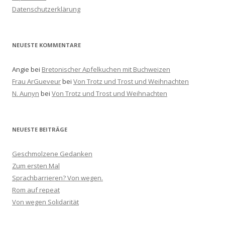
a
Datenschutzerklärung
c
h
:
NEUESTE KOMMENTARE
Angie
bei
Bretonischer Apfelkuchen mit Buchweizen
Frau ArGueveur
bei
Von Trotz und Trost und Weihnachten
N. Aunyn
bei
Von Trotz und Trost und Weihnachten
NEUESTE BEITRÄGE
Geschmolzene Gedanken
Zum ersten Mal
Sprachbarrieren? Von wegen.
Rom auf repeat
Von wegen Solidarität