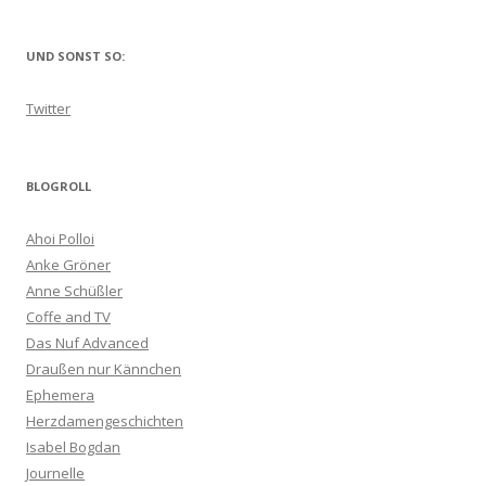
UND SONST SO:
Twitter
BLOGROLL
Ahoi Polloi
Anke Gröner
Anne Schüßler
Coffe and TV
Das Nuf Advanced
Draußen nur Kännchen
Ephemera
Herzdamengeschichten
Isabel Bogdan
Journelle