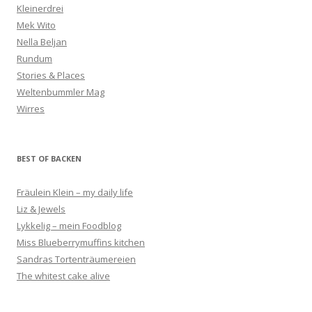
Kleinerdrei
Mek Wito
Nella Beljan
Rundum
Stories & Places
Weltenbummler Mag
Wirres
BEST OF BACKEN
Fräulein Klein – my daily life
Liz & Jewels
Lykkelig – mein Foodblog
Miss Blueberrymuffins kitchen
Sandras Tortenträumereien
The whitest cake alive