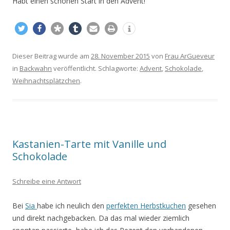
Habt einen schönen Start in den Advent!
Dieser Beitrag wurde am
28. November 2015
von
Frau ArGueveur
in
Backwahn
veröffentlicht. Schlagworte:
Advent
,
Schokolade
,
Weihnachtsplätzchen
.
Kastanien-Tarte mit Vanille und
Schokolade
Schreibe eine Antwort
Bei
Sia
habe ich neulich den
perfekten Herbstkuchen
gesehen
und direkt nachgebacken. Da das mal wieder ziemlich