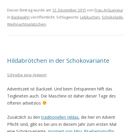
Dieser Beitrag wurde am
12. Dezember 2015
von
Frau ArGueveur
in
Backwahn
veröffentlicht. Schlagworte:
Lebkuchen
,
Schokolade
,
Weihnachtsplätzchen
.
Hildabrötchen in der Schokovariante
Schreibe eine Antwort
Adventszeit ist Backzeit. Und beim Entspannen hilft das
Teigkneten auch. Die Maschine ist daher dieser Tage des
öfteren arbeitslos
Zusätzlich zu den
traditionellen Hildas
, die hier im Advent
Pflicht sind, gibt es bei uns in diesem Jahr zum ersten Mal
eine Schokovariante,
inspiriert von Miss Blueberrymuffin
.