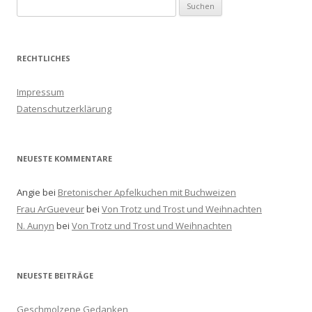
S
u
c
h
RECHTLICHES
e
n
Impressum
a
Datenschutzerklärung
c
h
:
NEUESTE KOMMENTARE
Angie
bei
Bretonischer Apfelkuchen mit Buchweizen
Frau ArGueveur
bei
Von Trotz und Trost und Weihnachten
N. Aunyn
bei
Von Trotz und Trost und Weihnachten
NEUESTE BEITRÄGE
Geschmolzene Gedanken