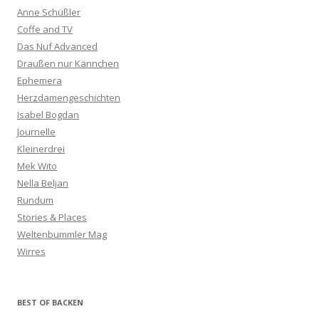
Anne Schüßler
Coffe and TV
Das Nuf Advanced
Draußen nur Kännchen
Ephemera
Herzdamengeschichten
Isabel Bogdan
Journelle
Kleinerdrei
Mek Wito
Nella Beljan
Rundum
Stories & Places
Weltenbummler Mag
Wirres
BEST OF BACKEN