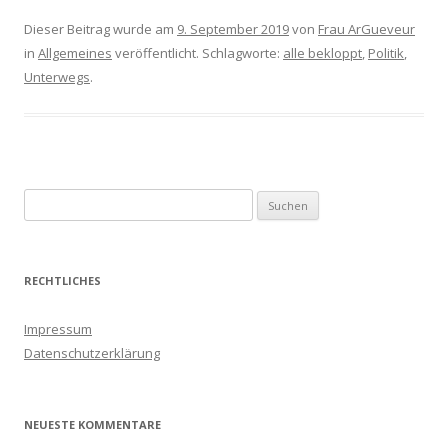
Dieser Beitrag wurde am
9. September 2019
von
Frau ArGueveur
in
Allgemeines
veröffentlicht. Schlagworte:
alle bekloppt
,
Politik
,
Unterwegs
.
S
u
c
h
RECHTLICHES
e
n
Impressum
a
Datenschutzerklärung
c
h
:
NEUESTE KOMMENTARE