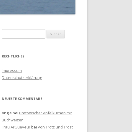
S
u
c
h
RECHTLICHES
e
n
Impressum
a
Datenschutzerklärung
c
h
:
NEUESTE KOMMENTARE
Angie
bei
Bretonischer Apfelkuchen mit
Buchweizen
Frau ArGueveur
bei
Von Trotz und Trost