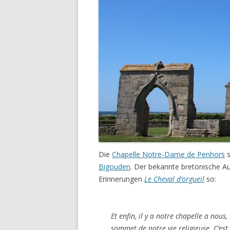
Die
Chapelle Notre-Dame de Penhors
s
Bigouden
. Der bekannte bretonische A
Erinnerungen
Le Cheval d’orgueil
so:
Et enfin, il y a notre chapelle a no
sommet de notre vie religieuse. C’est 