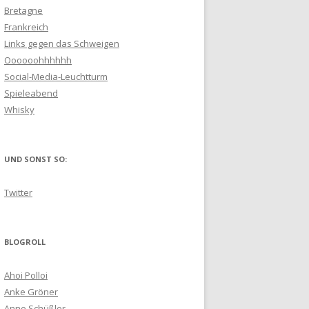
Bretagne
Frankreich
Links gegen das Schweigen
Oooooohhhhhh
Social-Media-Leuchtturm
Spieleabend
Whisky
UND SONST SO:
Twitter
BLOGROLL
Ahoi Polloi
Anke Gröner
Anne Schüßler