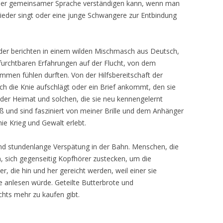
nder gemeinsamer Sprache verständigen kann, wenn man
ieder singt oder eine junge Schwangere zur Entbindung
nder berichten in einem wilden Mischmasch aus Deutsch,
 furchtbaren Erfahrungen auf der Flucht, von dem
men fühlen durften. Von der Hilfsbereitschaft der
ch die Knie aufschlägt oder ein Brief ankommt, den sie
der Heimat und solchen, die sie neu kennengelernt
oß und sind fasziniert von meiner Brille und dem Anhänger
nie Krieg und Gewalt erlebt.
d stundenlange Verspätung in der Bahn. Menschen, die
, sich gegenseitig Kopfhörer zustecken, um die
r, die hin und her gereicht werden, weil einer sie
e anlesen würde. Geteilte Butterbrote und
chts mehr zu kaufen gibt.