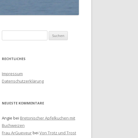
S
u
c
h
RECHTLICHES
e
n
Impressum
a
Datenschutzerklärung
c
h
:
NEUESTE KOMMENTARE
Angie
bei
Bretonischer Apfelkuchen mit
Buchweizen
Frau ArGueveur
bei
Von Trotz und Trost