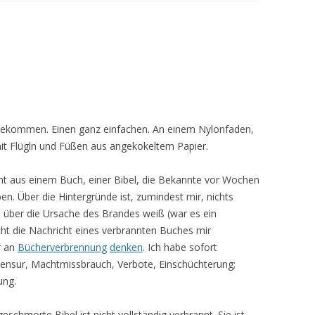
 bekommen. Einen ganz einfachen. An einem Nylonfaden,
 mit Flügln und Füßen aus angekokeltem Papier.
t aus einem Buch, einer Bibel, die Bekannte vor Wochen
n. Über die Hintergründe ist, zumindest mir, nichts
 über die Ursache des Brandes weiß (war es ein
acht die Nachricht eines verbrannten Buches mir
t
an
Bücherverbrennung
denken
. Ich habe sofort
ensur, Machtmissbrauch, Verbote, Einschüchterung;
ung.
schmorte Bibel ist nicht vollständig verbrannt. Sie ist