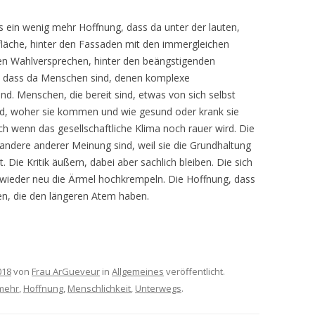
ein wenig mehr Hoffnung, dass da unter der lauten,
fläche, hinter den Fassaden mit den immergleichen
ren Wahlversprechen, hinter den beängstigenden
, dass da Menschen sind, denen komplexe
d. Menschen, die bereit sind, etwas von sich selbst
ind, woher sie kommen und wie gesund oder krank sie
ch wenn das gesellschaftliche Klima noch rauer wird. Die
ndere anderer Meinung sind, weil sie die Grundhaltung
. Die Kritik äußern, dabei aber sachlich bleiben. Die sich
wieder neu die Ärmel hochkrempeln. Die Hoffnung, dass
en, die den längeren Atem haben.
018
von
Frau ArGueveur
in
Allgemeines
veröffentlicht.
mehr
,
Hoffnung
,
Menschlichkeit
,
Unterwegs
.