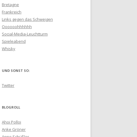
Bretagne
Frankreich
Links gegen das Schweigen
Oooooohhhhhh
Social-Media-Leuchtturm
Spieleabend
Whisky
UND SONST SO:
Twitter
BLOGROLL
Ahoi Polloi
Anke Gröner
Anne Schüßler