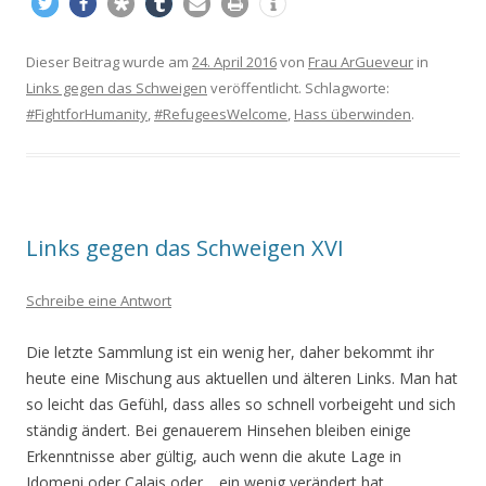
Dieser Beitrag wurde am
24. April 2016
von
Frau ArGueveur
in
Links gegen das Schweigen
veröffentlicht. Schlagworte:
#FightforHumanity
,
#RefugeesWelcome
,
Hass überwinden
.
Links gegen das Schweigen XVI
Schreibe eine Antwort
Die letzte Sammlung ist ein wenig her, daher bekommt ihr
heute eine Mischung aus aktuellen und älteren Links. Man hat
so leicht das Gefühl, dass alles so schnell vorbeigeht und sich
ständig ändert. Bei genauerem Hinsehen bleiben einige
Erkenntnisse aber gültig, auch wenn die akute Lage in
Idomeni oder Calais oder… ein wenig verändert hat.