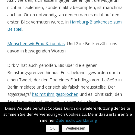
Aktiv werden, sich äußern gegen diejenigen, die Mitgefühl
nicht nur ablehnen, sondern aktiv bekämpfen, ist manchmal
auch an Orten notwendig, an denen man es nicht auf den
ersten Blick vermuten würde. In
Hamburg-Blankenese zum
Beispiel
.
Menschen wir Frau K. tun das
. Und Zoë Beck erzählt uns
davon in bewegenden Worten.
Dirk V. hat auch geholfen. Bis über die eigenen
Belastungsgrenzen hinaus. Er ist bekannt geworden durch
einen Tweet, der den Tod eines Flüchtlings vom LaGeSo in
Berlin meldete und der sich als falsch herausstellte. Der
Tagesspiegel
hat mit ihm gesprochen
und es lohnt sich, den
Text langsam und gerne auch zweimal zu lesen.
Diese Website benutzt Cookies. Durch die weitere Nutzung der Seite
stimmen Sie der Verwendung von Cookies zu. Mehr dazu erfahren Sie
Die Zahl der Uno-Flüchtlinsghilfe stammt aus dem Februar,
in meiner
Datenschutzerklärung
.
ist aber vermutlich immer noch aktuell:
Jeden Tag ertrinken
OK
Weiterlesen
zwei Kinder im Mittelmeer
. Jeden verdammten Tag. Also auch