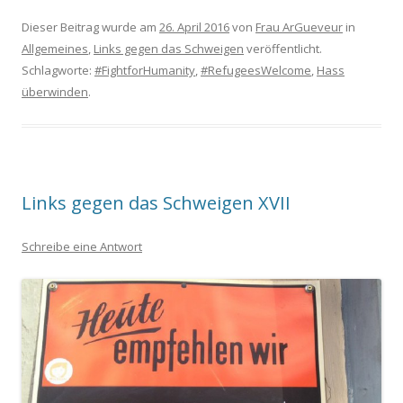
Dieser Beitrag wurde am
26. April 2016
von
Frau ArGueveur
in
Allgemeines
,
Links gegen das Schweigen
veröffentlicht.
Schlagworte:
#FightforHumanity
,
#RefugeesWelcome
,
Hass
überwinden
.
Links gegen das Schweigen XVII
Schreibe eine Antwort