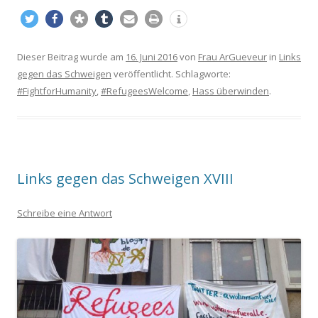
Dieser Beitrag wurde am
16. Juni 2016
von
Frau ArGueveur
in
Links
gegen das Schweigen
veröffentlicht. Schlagworte:
#FightforHumanity
,
#RefugeesWelcome
,
Hass überwinden
.
Links gegen das Schweigen XVIII
Schreibe eine Antwort