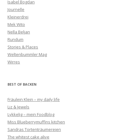
Isabel Bogdan
Journelle
Kleinerdrei
Mek Wito
Nella Beljan
Rundum
Stories & Places
Weltenbummler Mag
Wirres
BEST OF BACKEN
Fräulein Klein – my daily life
Liz & Jewels
Lykkelig – mein Foodblog
Miss Blueberrymuffins kitchen
Sandras Tortenträumereien
The whitest cake alive