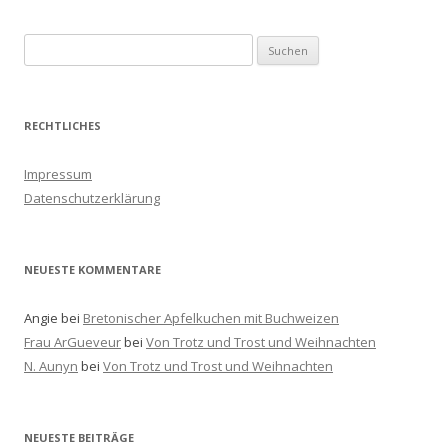
S
u
c
h
RECHTLICHES
e
n
Impressum
a
Datenschutzerklärung
c
h
:
NEUESTE KOMMENTARE
Angie
bei
Bretonischer Apfelkuchen mit Buchweizen
Frau ArGueveur
bei
Von Trotz und Trost und Weihnachten
N. Aunyn
bei
Von Trotz und Trost und Weihnachten
NEUESTE BEITRÄGE