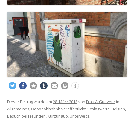
Dieser Beitrag wurde am
28. März 2018
von
Frau ArGueveur
in
Allgemeines
,
Oooooohhhhhh
veröffentlicht. Schlagworte:
Belgien
,
Besuch bei Freunden
,
Kurzurlaub
,
Unterwegs
.