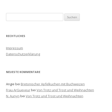
S
u
c
h
RECHTLICHES
e
n
Impressum
a
Datenschutzerklärung
c
h
:
NEUESTE KOMMENTARE
Angie
bei
Bretonischer Apfelkuchen mit Buchweizen
Frau ArGueveur
bei
Von Trotz und Trost und Weihnachten
N. Aunyn
bei
Von Trotz und Trost und Weihnachten