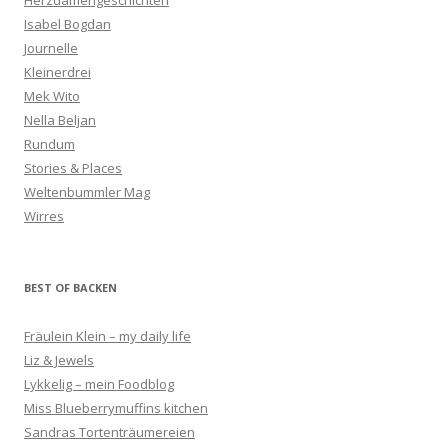
Isabel Bogdan
Journelle
Kleinerdrei
Mek Wito
Nella Beljan
Rundum
Stories & Places
Weltenbummler Mag
Wirres
BEST OF BACKEN
Fräulein Klein – my daily life
Liz & Jewels
Lykkelig – mein Foodblog
Miss Blueberrymuffins kitchen
Sandras Tortenträumereien