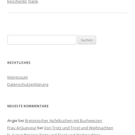
beschenkt
,
Dank
.
S
u
c
h
RECHTLICHES
e
n
Impressum
a
Datenschutzerklärung
c
h
:
NEUESTE KOMMENTARE
Angie
bei
Bretonischer Apfelkuchen mit Buchweizen
Frau ArGueveur
bei
Von Trotz und Trost und Weihnachten
N. Aunyn
bei
Von Trotz und Trost und Weihnachten