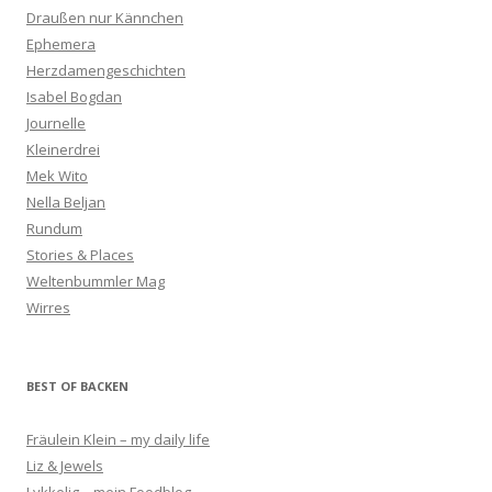
Draußen nur Kännchen
Ephemera
Herzdamengeschichten
Isabel Bogdan
Journelle
Kleinerdrei
Mek Wito
Nella Beljan
Rundum
Stories & Places
Weltenbummler Mag
Wirres
BEST OF BACKEN
Fräulein Klein – my daily life
Liz & Jewels
Lykkelig – mein Foodblog