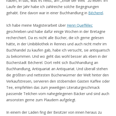
haben, in das, was es heißt, am „Ende der Welt“ zu leben. Im
Laufe der Jahr habe ich zahlreiche solche Begegnungen
gehabt. Eine davon war in einer Buchhandlung in
Bécherel
.
Ich habe meine Magisterarbeit über
Henri Queffélec
geschrieben und habe dafür einige Wochen in der Bretagne
recherchiert. Da es nicht alle Bücher, die ich gerne gelesen
hätte, in der Unibibliothek in Rennes und auch nicht mehr im
Buchhandel zu kaufen gab, habe ich versucht, sie antiquarisch
zu bekommen. Und wo geht das wohl besser als eben in der
Bücherstadt Bécherel. Dort reiht sich Buchhandlung an
Buchhandlung, Antiquariat an Antiquariat. Und überall stehen
die größten und nettesten Bücherwürmer der Welt hinter den
Verkaufstresen, servieren den stöbernden Gästen Kaffee oder
Tee, empfehlen das zum jeweiligen Literaturgeschmack
passende Teilchen vom nahegelegenen Bäcker und sind auch
ansonsten gerne zum Plaudern aufgelegt.
In einem der Läden fing der Besitzer von innen heraus zu