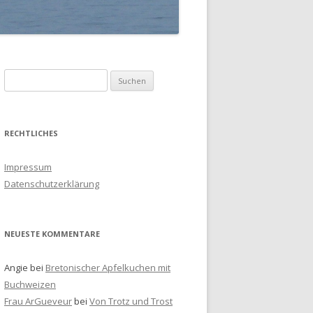
S
u
c
h
RECHTLICHES
e
n
Impressum
a
Datenschutzerklärung
c
h
:
NEUESTE KOMMENTARE
Angie
bei
Bretonischer Apfelkuchen mit
Buchweizen
Frau ArGueveur
bei
Von Trotz und Trost