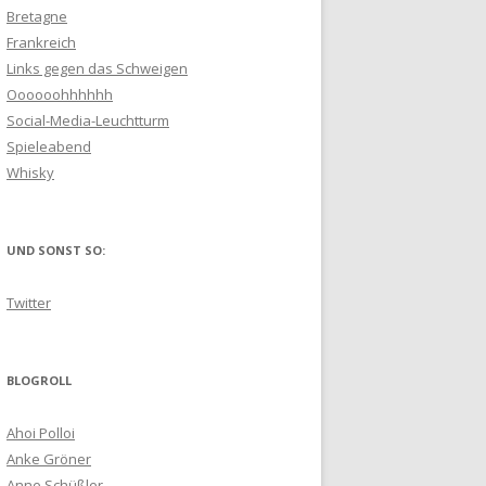
Bretagne
Frankreich
Links gegen das Schweigen
Oooooohhhhhh
Social-Media-Leuchtturm
Spieleabend
Whisky
UND SONST SO:
Twitter
BLOGROLL
Ahoi Polloi
Anke Gröner
Anne Schüßler