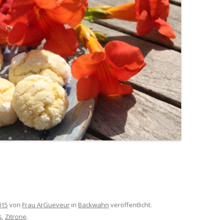
015
von
Frau ArGueveur
in
Backwahn
veröffentlicht.
s
,
Zitrone
.