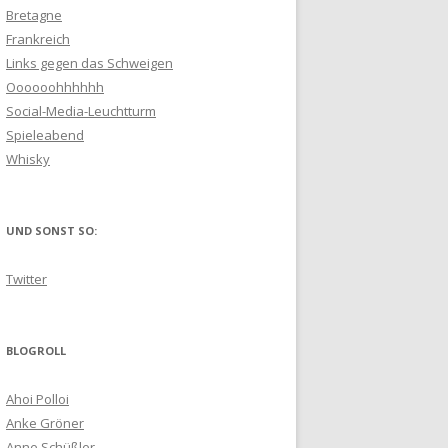
Bretagne
Frankreich
Links gegen das Schweigen
Oooooohhhhhh
Social-Media-Leuchtturm
Spieleabend
Whisky
UND SONST SO:
Twitter
BLOGROLL
Ahoi Polloi
Anke Gröner
Anne Schüßler