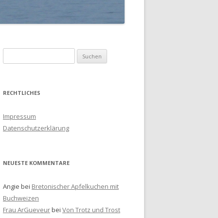
S
u
c
h
RECHTLICHES
e
n
Impressum
a
Datenschutzerklärung
c
h
:
NEUESTE KOMMENTARE
Angie
bei
Bretonischer Apfelkuchen mit
Buchweizen
Frau ArGueveur
bei
Von Trotz und Trost