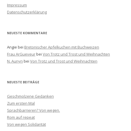
n
Impressum
a
Datenschutzerklärung
c
h
:
NEUESTE KOMMENTARE
Angie
bei
Bretonischer Apfelkuchen mit Buchweizen
Frau ArGueveur
bei
Von Trotz und Trost und Weihnachten
N. Aunyn
bei
Von Trotz und Trost und Weihnachten
NEUESTE BEITRÄGE
Geschmolzene Gedanken
Zum ersten Mal
Sprachbarrieren? Von wegen.
Rom auf repeat
Von wegen Solidarität