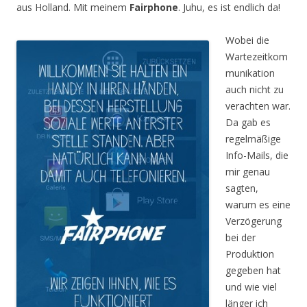
aus Holland. Mit meinem
Fairphone
. Juhu, es ist endlich da!
Wobei die
Wartezeitkom
munikation
auch nicht zu
verachten war.
Da gab es
regelmäßige
Info-Mails, die
mir genau
sagten,
warum es eine
Verzögerung
bei der
Produktion
gegeben hat
und wie viel
länger ich