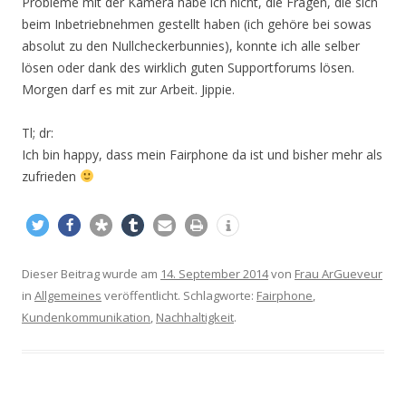
Probleme mit der Kamera habe ich nicht, die Fragen, die sich
beim Inbetriebnehmen gestellt haben (ich gehöre bei sowas
absolut zu den Nullcheckerbunnies), konnte ich alle selber
lösen oder dank des wirklich guten Supportforums lösen.
Morgen darf es mit zur Arbeit. Jippie.
Tl; dr:
Ich bin happy, dass mein Fairphone da ist und bisher mehr als
zufrieden
Dieser Beitrag wurde am
14. September 2014
von
Frau ArGueveur
in
Allgemeines
veröffentlicht. Schlagworte:
Fairphone
,
Kundenkommunikation
,
Nachhaltigkeit
.