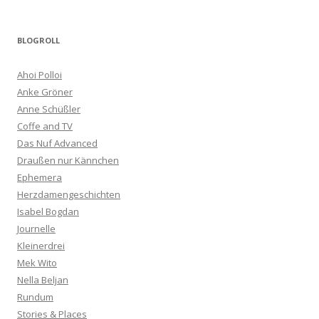
BLOGROLL
Ahoi Polloi
Anke Gröner
Anne Schüßler
Coffe and TV
Das Nuf Advanced
Draußen nur Kännchen
Ephemera
Herzdamengeschichten
Isabel Bogdan
Journelle
Kleinerdrei
Mek Wito
Nella Beljan
Rundum
Stories & Places