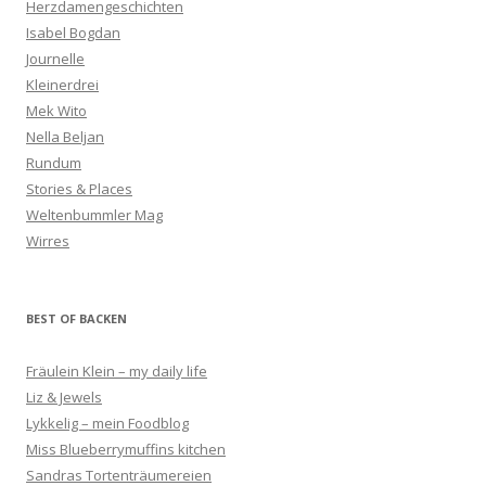
Herzdamengeschichten
Isabel Bogdan
Journelle
Kleinerdrei
Mek Wito
Nella Beljan
Rundum
Stories & Places
Weltenbummler Mag
Wirres
BEST OF BACKEN
Fräulein Klein – my daily life
Liz & Jewels
Lykkelig – mein Foodblog
Miss Blueberrymuffins kitchen
Sandras Tortenträumereien