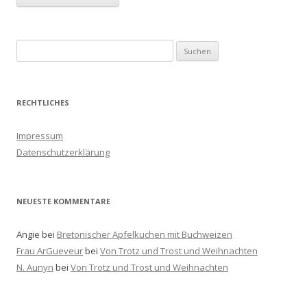
S
u
c
h
RECHTLICHES
e
n
Impressum
a
Datenschutzerklärung
c
h
:
NEUESTE KOMMENTARE
Angie
bei
Bretonischer Apfelkuchen mit Buchweizen
Frau ArGueveur
bei
Von Trotz und Trost und Weihnachten
N. Aunyn
bei
Von Trotz und Trost und Weihnachten