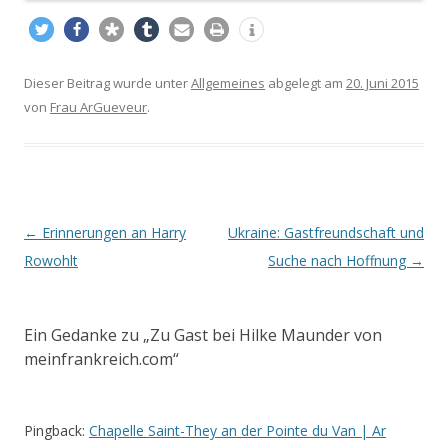
Dieser Beitrag wurde unter
Allgemeines
abgelegt am
20. Juni 2015
von
Frau ArGueveur
.
Beitrags-
←
Erinnerungen an Harry
Ukraine: Gastfreundschaft und
Navigation
Rowohlt
Suche nach Hoffnung
→
Ein Gedanke zu „
Zu Gast bei Hilke Maunder von
meinfrankreich.com
“
Pingback:
Chapelle Saint-They an der Pointe du Van | Ar