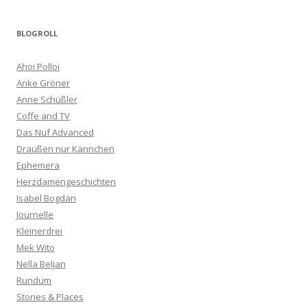
BLOGROLL
Ahoi Polloi
Anke Gröner
Anne Schüßler
Coffe and TV
Das Nuf Advanced
Draußen nur Kännchen
Ephemera
Herzdamengeschichten
Isabel Bogdan
Journelle
Kleinerdrei
Mek Wito
Nella Beljan
Rundum
Stories & Places