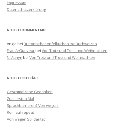
n
Impressum
a
Datenschutzerklärung
c
h
:
NEUESTE KOMMENTARE
Angie
bei
Bretonischer Apfelkuchen mit Buchweizen
Frau ArGueveur
bei
Von Trotz und Trost und Weihnachten
N. Aunyn
bei
Von Trotz und Trost und Weihnachten
NEUESTE BEITRÄGE
Geschmolzene Gedanken
Zum ersten Mal
Sprachbarrieren? Von wegen.
Rom auf repeat
Von wegen Solidarität