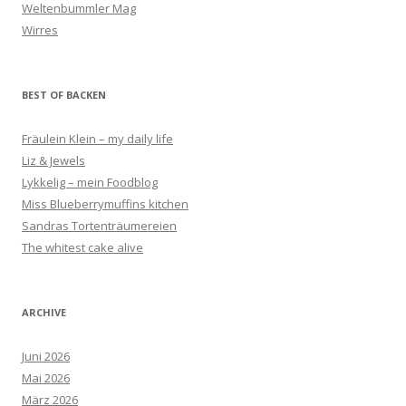
Weltenbummler Mag
Wirres
BEST OF BACKEN
Fräulein Klein – my daily life
Liz & Jewels
Lykkelig – mein Foodblog
Miss Blueberrymuffins kitchen
Sandras Tortenträumereien
The whitest cake alive
ARCHIVE
Juni 2026
Mai 2026
März 2026