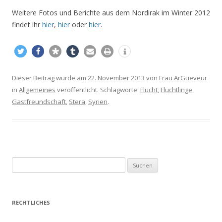
Weitere Fotos und Berichte aus dem Nordirak im Winter 2012
findet ihr
hier
,
hier
oder
hier
.
Dieser Beitrag wurde am
22. November 2013
von
Frau ArGueveur
in
Allgemeines
veröffentlicht. Schlagworte:
Flucht
,
Flüchtlinge
,
Gastfreundschaft
,
Stera
,
Syrien
.
S
u
c
h
RECHTLICHES
e