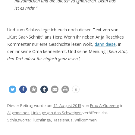
mitzumachen und die Idioten zu ignorieren. Denn das
ist es nicht.“
Und zum Schluss lege ich euch noch diesen Text von von
„Kurt Saar-Schnitt“ ans Herz. Wenn ihr neben Anja Reschkes
Kommentar nur eine Geschichte lesen wollt,
dann diese
, in
der ihr seine Oma kennenlernt. Und seine Meinung. [
Kein Zitat,
den Text müsst ihr einfach ganz lesen.
]
Dieser Beitrag wurde am
12. August 2015
von
Frau ArGueveur
in
Allgemeines
,
Links gegen das Schweigen
veröffentlicht.
Schlagworte:
Flüchtlinge
,
Rassismus
,
Willkommen
.