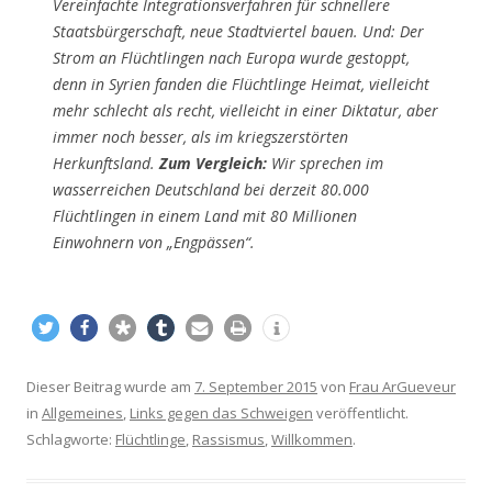
Vereinfachte Integrationsverfahren für schnellere
Staatsbürgerschaft, neue Stadtviertel bauen. Und: Der
Strom an Flüchtlingen nach Europa wurde gestoppt,
denn in Syrien fanden die Flüchtlinge Heimat, vielleicht
mehr schlecht als recht, vielleicht in einer Diktatur, aber
immer noch besser, als im kriegszerstörten
Herkunftsland.
Zum Vergleich:
Wir sprechen im
wasserreichen Deutschland bei derzeit 80.000
Flüchtlingen in einem Land mit 80 Millionen
Einwohnern von „Engpässen“.
Dieser Beitrag wurde am
7. September 2015
von
Frau ArGueveur
in
Allgemeines
,
Links gegen das Schweigen
veröffentlicht.
Schlagworte:
Flüchtlinge
,
Rassismus
,
Willkommen
.