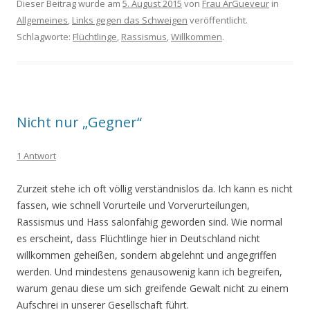
Dieser Beitrag wurde am
5. August 2015
von
Frau ArGueveur
in
Allgemeines
,
Links gegen das Schweigen
veröffentlicht.
Schlagworte:
Flüchtlinge
,
Rassismus
,
Willkommen
.
Nicht nur „Gegner“
1 Antwort
Zurzeit stehe ich oft völlig verständnislos da. Ich kann es nicht
fassen, wie schnell Vorurteile und Vorverurteilungen,
Rassismus und Hass salonfähig geworden sind. Wie normal
es erscheint, dass Flüchtlinge hier in Deutschland nicht
willkommen geheißen, sondern abgelehnt und angegriffen
werden. Und mindestens genausowenig kann ich begreifen,
warum genau diese um sich greifende Gewalt nicht zu einem
Aufschrei in unserer Gesellschaft führt.