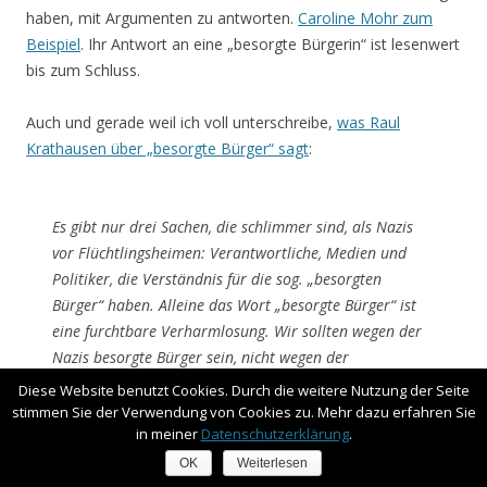
haben, mit Argumenten zu antworten.
Caroline Mohr zum
Beispiel
. Ihr Antwort an eine „besorgte Bürgerin“ ist lesenwert
bis zum Schluss.
Auch und gerade weil ich voll unterschreibe,
was Raul
Krathausen über „besorgte Bürger“ sagt
:
Es gibt nur drei Sachen, die schlimmer sind, als Nazis
vor Flüchtlingsheimen: Verantwortliche, Medien und
Politiker, die Verständnis für die sog. „besorgten
Bürger“ haben. Alleine das Wort „besorgte Bürger“ ist
eine furchtbare Verharmlosung. Wir sollten wegen der
Nazis besorgte Bürger sein, nicht wegen der
Hilfesuchenden!!!11elf!
Diese Website benutzt Cookies. Durch die weitere Nutzung der Seite
stimmen Sie der Verwendung von Cookies zu. Mehr dazu erfahren Sie
in meiner
Datenschutzerklärung
.
Und nicht nur dieser Begroff ist verharmlosend. Sascha Lobo
OK
Weiterlesen