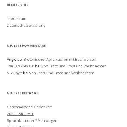
h
RECHTLICHES
e
n
Impressum
a
Datenschutzerklärung
c
h
:
NEUESTE KOMMENTARE
Angie
bei
Bretonischer Apfelkuchen mit Buchweizen
Frau ArGueveur
bei
Von Trotz und Trost und Weihnachten
N. Aunyn
bei
Von Trotz und Trost und Weihnachten
NEUESTE BEITRÄGE
Geschmolzene Gedanken
Zum ersten Mal
Sprachbarrieren? Von wegen.