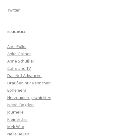
Twitter
BLOGROLL
Ahoi Polloi
Anke Gröner
Anne Schüßler
Coffe and TV
Das Nuf Advanced
Draußen nur Kännchen
Ephemera
Herzdamengeschichten
Isabel Bogdan
Journelle
Kleinerdrei
Mek Wito
Nella Beljan