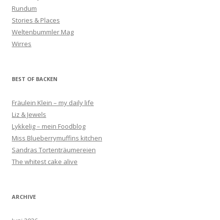
Rundum
Stories & Places
Weltenbummler Mag
Wirres
BEST OF BACKEN
Fräulein Klein – my daily life
Liz & Jewels
Lykkelig – mein Foodblog
Miss Blueberrymuffins kitchen
Sandras Tortenträumereien
The whitest cake alive
ARCHIVE