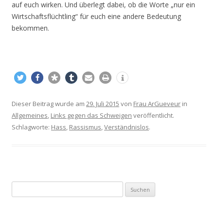
auf euch wirken. Und überlegt dabei, ob die Worte „nur ein
Wirtschaftsflüchtling“ für euch eine andere Bedeutung
bekommen.
Dieser Beitrag wurde am
29. Juli 2015
von
Frau ArGueveur
in
Allgemeines
,
Links gegen das Schweigen
veröffentlicht.
Schlagworte:
Hass
,
Rassismus
,
Verständnislos
.
S
u
c