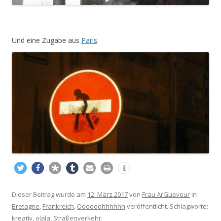
Und eine Zugabe aus
Paris
.
Dieser Beitrag wurde am
12. März 2017
von
Frau ArGueveur
in
Bretagne
,
Frankreich
,
Oooooohhhhhh
veröffentlicht. Schlagworte:
kreativ
,
olala
,
Straßenverkehr
.