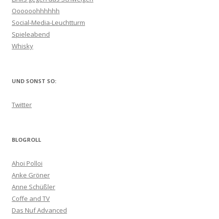
Oooooohhhhhh
Social-Media-Leuchtturm
Spieleabend
Whisky
UND SONST SO:
Twitter
BLOGROLL
Ahoi Polloi
Anke Gröner
Anne Schüßler
Coffe and TV
Das Nuf Advanced