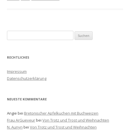
S
u
c
h
RECHTLICHES
e
n
Impressum
a
Datenschutzerklärung
c
h
:
NEUESTE KOMMENTARE
Angie
bei
Bretonischer Apfelkuchen mit Buchweizen
Frau ArGueveur
bei
Von Trotz und Trost und Weihnachten
N. Aunyn
bei
Von Trotz und Trost und Weihnachten