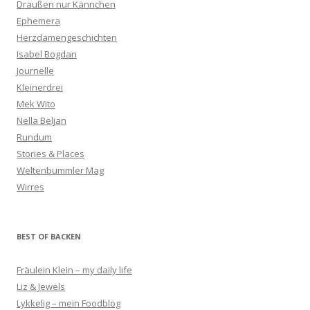
Draußen nur Kännchen
Ephemera
Herzdamengeschichten
Isabel Bogdan
Journelle
Kleinerdrei
Mek Wito
Nella Beljan
Rundum
Stories & Places
Weltenbummler Mag
Wirres
BEST OF BACKEN
Fräulein Klein – my daily life
Liz & Jewels
Lykkelig – mein Foodblog