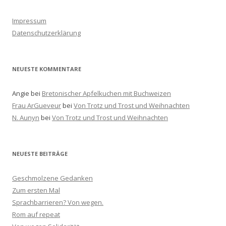
e
n
Impressum
a
Datenschutzerklärung
c
h
:
NEUESTE KOMMENTARE
Angie
bei
Bretonischer Apfelkuchen mit Buchweizen
Frau ArGueveur
bei
Von Trotz und Trost und Weihnachten
N. Aunyn
bei
Von Trotz und Trost und Weihnachten
NEUESTE BEITRÄGE
Geschmolzene Gedanken
Zum ersten Mal
Sprachbarrieren? Von wegen.
Rom auf repeat