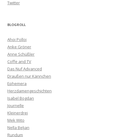
Twitter
BLOGROLL
Ahoi Polloi
Anke Gröner
Anne Schüßler
Coffe and TV
Das Nuf Advanced
Draußen nur Kännchen
Ephemera
Herzdamengeschichten
Isabel Bogdan
Journelle
Kleinerdrei
Mek Wito
Nella Beljan
Rundum