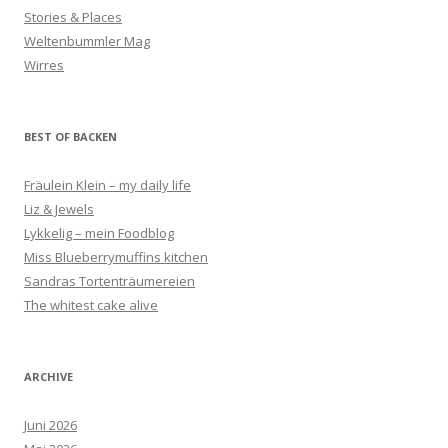
Stories & Places
Weltenbummler Mag
Wirres
BEST OF BACKEN
Fräulein Klein – my daily life
Liz & Jewels
Lykkelig – mein Foodblog
Miss Blueberrymuffins kitchen
Sandras Tortenträumereien
The whitest cake alive
ARCHIVE
Juni 2026