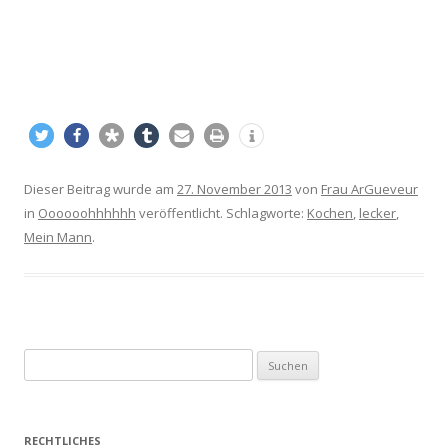
Dieser Beitrag wurde am
27. November 2013
von
Frau ArGueveur
in
Oooooohhhhhh
veröffentlicht. Schlagworte:
Kochen
,
lecker
,
Mein Mann
.
S
u
c
h
RECHTLICHES