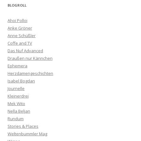
BLOGROLL
Ahoi Polloi
Anke Gröner
Anne Schüßler
Coffe and TV
Das Nuf Advanced
Draußen nur Kännchen
Ephemera
Herzdamengeschichten
Isabel Bogdan
Journelle
Kleinerdrei
Mek Wito
Nella Beljan
Rundum
Stories & Places
Weltenbummler Mag