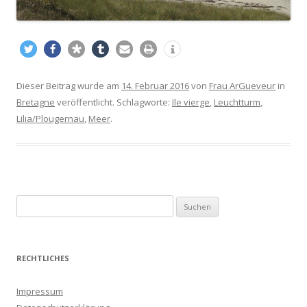
Dieser Beitrag wurde am
14. Februar 2016
von
Frau ArGueveur
in
Bretagne
veröffentlicht. Schlagworte:
Ile vierge
,
Leuchtturm
,
Lilia/Plougernau
,
Meer
.
S
u
c
h
RECHTLICHES
e
n
Impressum
a