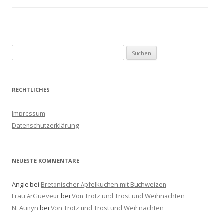
S
u
c
h
RECHTLICHES
e
n
Impressum
a
Datenschutzerklärung
c
h
:
NEUESTE KOMMENTARE
Angie
bei
Bretonischer Apfelkuchen mit Buchweizen
Frau ArGueveur
bei
Von Trotz und Trost und Weihnachten
N. Aunyn
bei
Von Trotz und Trost und Weihnachten