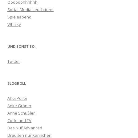
Oooooohhhhhh
Social-Media-Leuchtturm
Spieleabend
Whisky
UND SONST SO:
Twitter
BLOGROLL
Ahoi Polloi
Anke Gröner
Anne Schüßler
Coffe and TV
Das Nuf Advanced
Draußen nur Kännchen