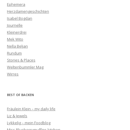
Ephemera
Herzdamengeschichten
Isabel Bogdan
Journelle
Kleinerdrei
Mek Wito
Nella Beljan
Rundum
Stories & Places
Weltenbummler Mag
Wirres
BEST OF BACKEN
Fräulein Klein – my daily life
Liz & Jewels
Lykkelig – mein Foodblog
Miss Blueberrymuffins kitchen