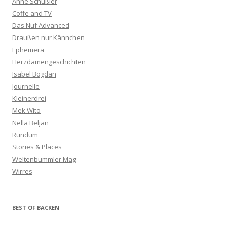
Anne Schüßler
Coffe and TV
Das Nuf Advanced
Draußen nur Kännchen
Ephemera
Herzdamengeschichten
Isabel Bogdan
Journelle
Kleinerdrei
Mek Wito
Nella Beljan
Rundum
Stories & Places
Weltenbummler Mag
Wirres
BEST OF BACKEN