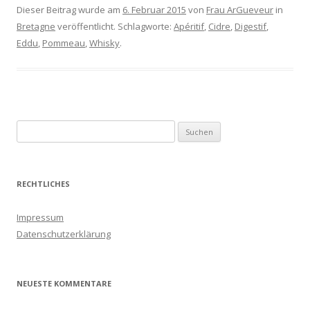
Dieser Beitrag wurde am
6. Februar 2015
von
Frau ArGueveur
in
Bretagne
veröffentlicht. Schlagworte:
Apéritif
,
Cidre
,
Digestif
,
Eddu
,
Pommeau
,
Whisky
.
S
u
c
h
RECHTLICHES
e
n
Impressum
a
Datenschutzerklärung
c
h
:
NEUESTE KOMMENTARE