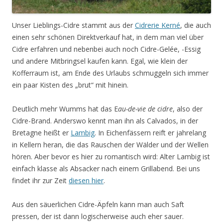
Unser Lieblings-Cidre stammt aus der
Cidrerie Kerné
, die auch
einen sehr schönen Direktverkauf hat, in dem man viel über
Cidre erfahren und nebenbei auch noch Cidre-Gelée, -Essig
und andere Mitbringsel kaufen kann. Egal, wie klein der
Kofferraum ist, am Ende des Urlaubs schmuggeln sich immer
ein paar Kisten des „brut“ mit hinein.
Deutlich mehr Wumms hat das E
au-de-vie de cidre
, also der
Cidre-Brand. Anderswo kennt man ihn als Calvados, in der
Bretagne heißt er
Lambig
. In Eichenfässern reift er jahrelang
in Kellern heran, die das Rauschen der Wälder und der Wellen
hören. Aber bevor es hier zu romantisch wird: Alter Lambig ist
einfach klasse als Absacker nach einem Grillabend. Bei uns
findet ihr zur Zeit
diesen hier
.
Aus den säuerlichen Cidre-Äpfeln kann man auch Saft
pressen, der ist dann logischerweise auch eher sauer.