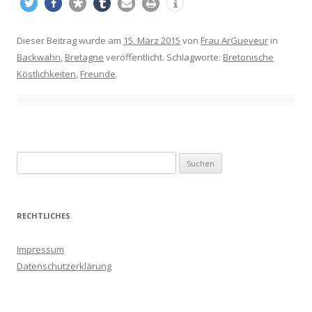
Dieser Beitrag wurde am
15. März 2015
von
Frau ArGueveur
in
Backwahn
,
Bretagne
veröffentlicht. Schlagworte:
Bretonische
Köstlichkeiten
,
Freunde
.
S
u
c
h
RECHTLICHES
e
n
Impressum
a
Datenschutzerklärung
c
h
: