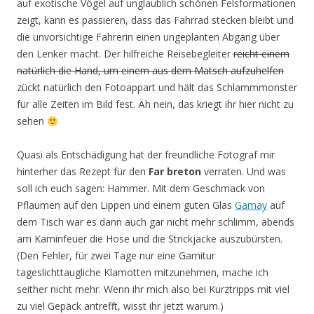
auf exotische Vögel auf unglaublich schönen Felsformationen
zeigt, kann es passieren, dass das Fahrrad stecken bleibt und
die unvorsichtige Fahrerin einen ungeplanten Abgang über
den Lenker macht. Der hilfreiche Reisebegleiter
reicht einem
natürlich die Hand, um einem aus dem Matsch aufzuhelfen
zückt natürlich den Fotoappart und hält das Schlammmonster
für alle Zeiten im Bild fest. Äh nein, das kriegt ihr hier nicht zu
sehen
Quasi als Entschädigung hat der freundliche Fotograf mir
hinterher das Rezept für den
Far breton
verraten. Und was
soll ich euch sagen: Hammer. Mit dem Geschmack von
Pflaumen auf den Lippen und einem guten Glas
Gamay
auf
dem Tisch war es dann auch gar nicht mehr schlimm, abends
am Kaminfeuer die Hose und die Strickjacke auszubürsten.
(Den Fehler, für zwei Tage nur eine Garnitur
tageslichttaugliche Klamotten mitzunehmen, mache ich
seither nicht mehr. Wenn ihr mich also bei Kurztripps mit viel
zu viel Gepäck antrefft, wisst ihr jetzt warum.)