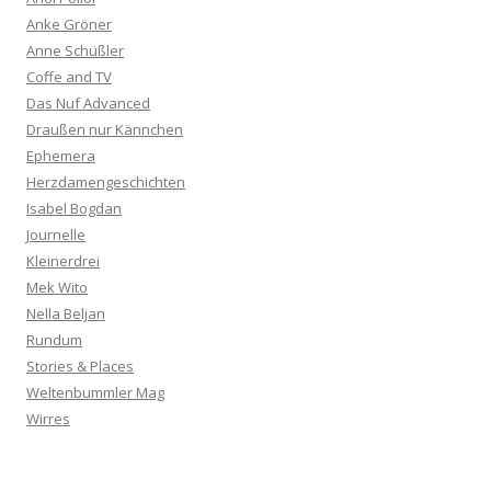
Anke Gröner
Anne Schüßler
Coffe and TV
Das Nuf Advanced
Draußen nur Kännchen
Ephemera
Herzdamengeschichten
Isabel Bogdan
Journelle
Kleinerdrei
Mek Wito
Nella Beljan
Rundum
Stories & Places
Weltenbummler Mag
Wirres