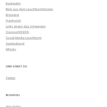
Backwahn
Blick aus dem Leuchtturmfenster
Bretagne
Frankreich
Links gegen das Schweigen
Oooooohhhhhh
Social-Media-Leuchtturm
Spieleabend
Whisky
UND SONST SO:
Twitter
BLOGROLL
Ahoi Polloi