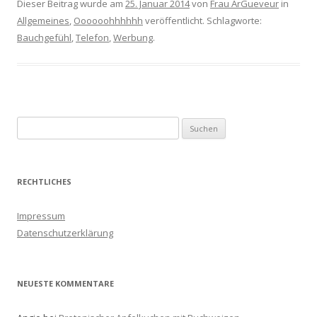
Dieser Beitrag wurde am
25. Januar 2014
von
Frau ArGueveur
in
Allgemeines
,
Oooooohhhhhh
veröffentlicht. Schlagworte:
Bauchgefühl
,
Telefon
,
Werbung
.
S
u
c
h
RECHTLICHES
e
n
Impressum
a
Datenschutzerklärung
c
h
:
NEUESTE KOMMENTARE