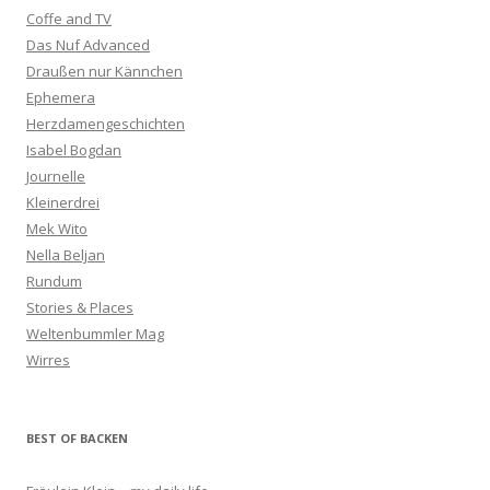
Coffe and TV
Das Nuf Advanced
Draußen nur Kännchen
Ephemera
Herzdamengeschichten
Isabel Bogdan
Journelle
Kleinerdrei
Mek Wito
Nella Beljan
Rundum
Stories & Places
Weltenbummler Mag
Wirres
BEST OF BACKEN