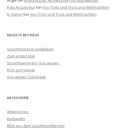
Angie
bei
Bretonischer Apfelkuchen mit Buchweizen
Frau ArGueveur
bei
Von Trotz und Trost und Weihnachten
N. Aunyn
bei
Von Trotz und Trost und Weihnachten
NEUESTE BEITRÄGE
Geschmolzene Gedanken
Zum ersten Mal
Sprachbarrieren? Von wegen.
Rom auf repeat
Von wegen Solidarität
KATEGORIEN
Allgemeines
Backwahn
Blick aus dem Leuchtturmfenster