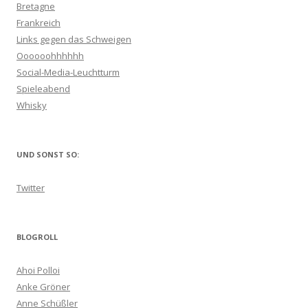
Bretagne
Frankreich
Links gegen das Schweigen
Oooooohhhhhh
Social-Media-Leuchtturm
Spieleabend
Whisky
UND SONST SO:
Twitter
BLOGROLL
Ahoi Polloi
Anke Gröner
Anne Schüßler