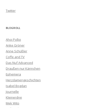
Twitter
BLOGROLL
Ahoi Polloi
Anke Gröner
Anne Schüßler
Coffe and TV
Das Nuf Advanced
Draußen nur Kännchen
Ephemera
Herzdamengeschichten
Isabel Bogdan
Journelle
Kleinerdrei
Mek Wito