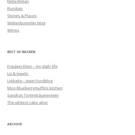
Nella Beljan
Rundum
Stories & Places
Weltenbummler Mag
Wirres
BEST OF BACKEN
Fräulein Klein – my daily life
Liz & Jewels
Lykkelig – mein Foodblog
Miss Blueberrymuffins kitchen
Sandras Tortenträumereien
The whitest cake alive
ARCHIVE