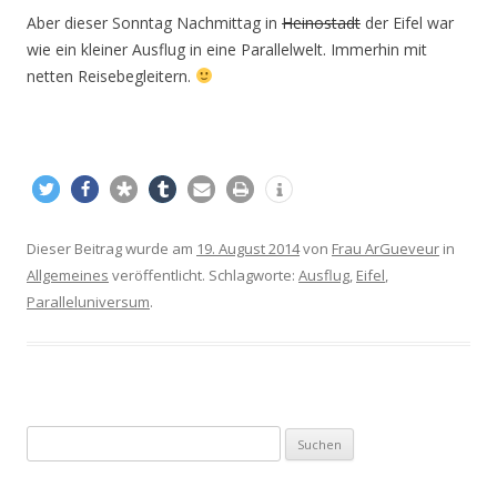
Aber dieser Sonntag Nachmittag in
Heinostadt
der Eifel war
wie ein kleiner Ausflug in eine Parallelwelt. Immerhin mit
netten Reisebegleitern.
Dieser Beitrag wurde am
19. August 2014
von
Frau ArGueveur
in
Allgemeines
veröffentlicht. Schlagworte:
Ausflug
,
Eifel
,
Paralleluniversum
.
S
u
c