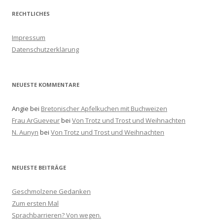
h
RECHTLICHES
e
n
Impressum
a
Datenschutzerklärung
c
h
:
NEUESTE KOMMENTARE
Angie
bei
Bretonischer Apfelkuchen mit Buchweizen
Frau ArGueveur
bei
Von Trotz und Trost und Weihnachten
N. Aunyn
bei
Von Trotz und Trost und Weihnachten
NEUESTE BEITRÄGE
Geschmolzene Gedanken
Zum ersten Mal
Sprachbarrieren? Von wegen.