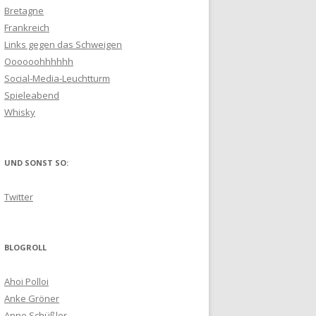
Bretagne
Frankreich
Links gegen das Schweigen
Oooooohhhhhh
Social-Media-Leuchtturm
Spieleabend
Whisky
UND SONST SO:
Twitter
BLOGROLL
Ahoi Polloi
Anke Gröner
Anne Schüßler