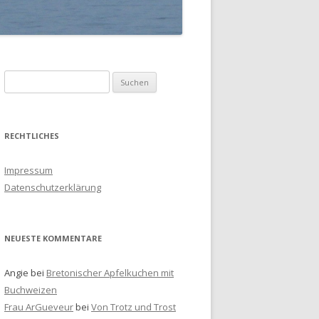
S
u
c
h
RECHTLICHES
e
n
Impressum
a
Datenschutzerklärung
c
h
:
NEUESTE KOMMENTARE
Angie
bei
Bretonischer Apfelkuchen mit
Buchweizen
Frau ArGueveur
bei
Von Trotz und Trost