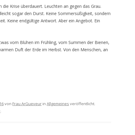
en die Krise überdauert. Leuchten an gegen das Grau.
elleicht sogar den Durst. Keine Sommersüßigkeit, sondern
eit. Keine endgültige Antwort. Aber ein Angebot. Ein
. Etwas vom Blühen im Frühling, vom Summen der Bienen,
men Duft der Erde im Herbst. Von den Menschen, an
16
von
Frau ArGueveur
in
Allgemeines
veröffentlicht.
r
.