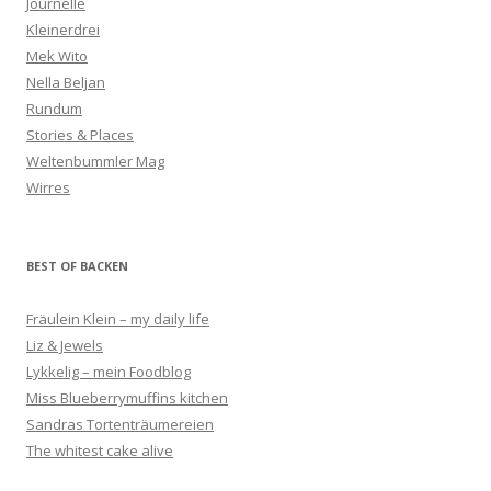
Journelle
Kleinerdrei
Mek Wito
Nella Beljan
Rundum
Stories & Places
Weltenbummler Mag
Wirres
BEST OF BACKEN
Fräulein Klein – my daily life
Liz & Jewels
Lykkelig – mein Foodblog
Miss Blueberrymuffins kitchen
Sandras Tortenträumereien
The whitest cake alive