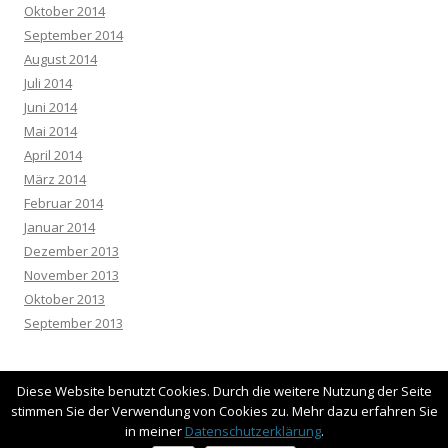
Oktober 2014
September 2014
August 2014
Juli 2014
Juni 2014
Mai 2014
April 2014
März 2014
Februar 2014
Januar 2014
Dezember 2013
November 2013
Oktober 2013
September 2013
Diese Website benutzt Cookies. Durch die weitere Nutzung der Seite
stimmen Sie der Verwendung von Cookies zu. Mehr dazu erfahren Sie
in meiner
Datenschutzerklärung
.
Datenschutzerklärung
Stolz präsentiert von WordPress