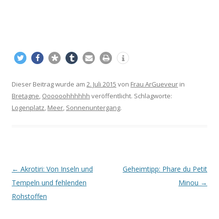
Dieser Beitrag wurde am
2. Juli 2015
von
Frau ArGueveur
in
Bretagne
,
Oooooohhhhhh
veröffentlicht. Schlagworte:
Logenplatz
,
Meer
,
Sonnenuntergang
.
Beitrags-
←
Akrotiri: Von Inseln und
Geheimtipp: Phare du Petit
Navigation
Tempeln und fehlenden
Minou
→
Rohstoffen