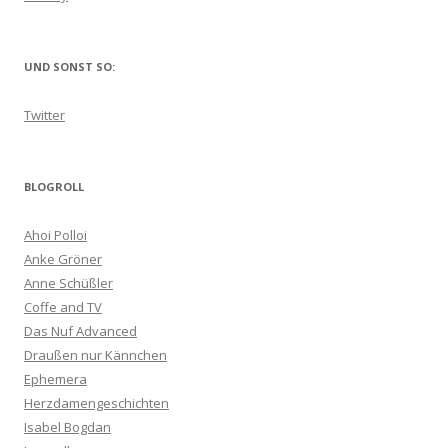
UND SONST SO:
Twitter
BLOGROLL
Ahoi Polloi
Anke Gröner
Anne Schüßler
Coffe and TV
Das Nuf Advanced
Draußen nur Kännchen
Ephemera
Herzdamengeschichten
Isabel Bogdan