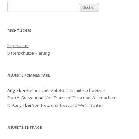
S
u
c
h
RECHTLICHES
e
n
Impressum
a
Datenschutzerklärung
c
h
:
NEUESTE KOMMENTARE
Angie
bei
Bretonischer Apfelkuchen mit Buchweizen
Frau ArGueveur
bei
Von Trotz und Trost und Weihnachten
N. Aunyn
bei
Von Trotz und Trost und Weihnachten
NEUESTE BEITRÄGE