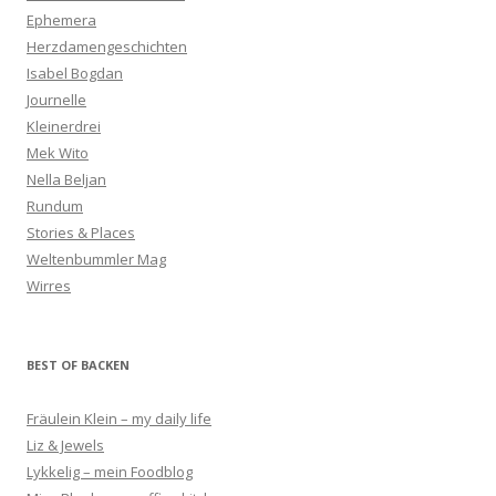
Ephemera
Herzdamengeschichten
Isabel Bogdan
Journelle
Kleinerdrei
Mek Wito
Nella Beljan
Rundum
Stories & Places
Weltenbummler Mag
Wirres
BEST OF BACKEN
Fräulein Klein – my daily life
Liz & Jewels
Lykkelig – mein Foodblog