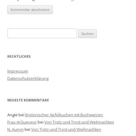
S
u
c
h
RECHTLICHES
e
n
Impressum
a
Datenschutzerklärung
c
h
:
NEUESTE KOMMENTARE
Angie
bei
Bretonischer Apfelkuchen mit Buchweizen
Frau ArGueveur
bei
Von Trotz und Trost und Weihnachten
N. Aunyn
bei
Von Trotz und Trost und Weihnachten