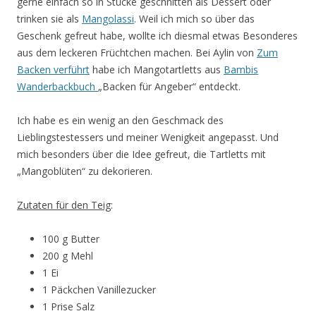
gerne einfach so in Stücke geschnitten als Dessert oder
trinken sie als
Mangolassi
. Weil ich mich so über das
Geschenk gefreut habe, wollte ich diesmal etwas Besonderes
aus dem leckeren Früchtchen machen. Bei Aylin von
Zum
Backen verführt
habe ich Mangotartletts aus
Bambis
Wanderbackbuch
„Backen für Angeber“ entdeckt.
Ich habe es ein wenig an den Geschmack des
Lieblingstestessers und meiner Wenigkeit angepasst. Und
mich besonders über die Idee gefreut, die Tartletts mit
„Mangoblüten“ zu dekorieren.
Zutaten für den Teig
:
100 g Butter
200 g Mehl
1 Ei
1 Päckchen Vanillezucker
1 Prise Salz