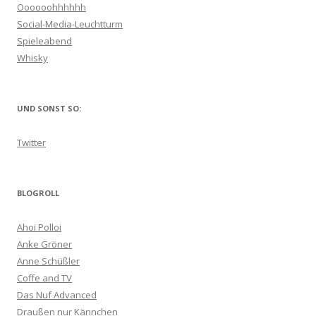
Oooooohhhhhh
Social-Media-Leuchtturm
Spieleabend
Whisky
UND SONST SO:
Twitter
BLOGROLL
Ahoi Polloi
Anke Gröner
Anne Schüßler
Coffe and TV
Das Nuf Advanced
Draußen nur Kännchen