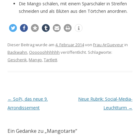
Die Mango schälen, mit einem Sparschäler in Streifen
schneiden und als Blüten aus den Törtchen anordnen.
Dieser Beitrag wurde am
4. Februar 2014
von
Frau ArGueveur
in
Backwahn
,
Oooooohhhhhh
veröffentlicht. Schlagworte:
Geschenk
,
Mango
,
Tartlett
.
Beitrags-
←
SoPi, das neue 9.
Neue Rubrik: Social-Media-
Navigation
Arrondissement
Leuchtturm
→
Ein Gedanke zu „
Mangotarte
“