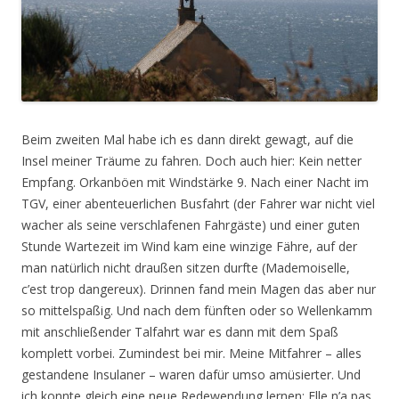
Beim zweiten Mal habe ich es dann direkt gewagt, auf die
Insel meiner Träume zu fahren. Doch auch hier: Kein netter
Empfang. Orkanböen mit Windstärke 9. Nach einer Nacht im
TGV, einer abenteuerlichen Busfahrt (der Fahrer war nicht viel
wacher als seine verschlafenen Fahrgäste) und einer guten
Stunde Wartezeit im Wind kam eine winzige Fähre, auf der
man natürlich nicht draußen sitzen durfte (Mademoiselle,
c’est trop dangereux). Drinnen fand mein Magen das aber nur
so mittelspaßig. Und nach dem fünften oder so Wellenkamm
mit anschließender Talfahrt war es dann mit dem Spaß
komplett vorbei. Zumindest bei mir. Meine Mitfahrer – alles
gestandene Insulaner – waren dafür umso amüsierter. Und
ich konnte gleich eine neue Redewendung lernen: Elle n’a pas