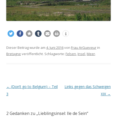
Dieser Beitrag wurde am
4. Juni 2016
von
Frau ArGueveur
in
Bretagne
veröffentlicht. Schlagworte:
Felsen
,
Insel
,
Meer
.
Beitrags-
←
(Don’t go to Belgium) – Teil
Links gegen das Schweigen
Navigation
3
XIX
→
2 Gedanken zu „
Lieblingsinsel: Ile de Sein
“