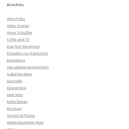
BLOGROLL
Ahoi Polloi
Anke Gröner
Anne Schüßler
Coffe and TV
Das Nuf Advanced
Draußen nur Kännchen
Ephemera
Herzdamengeschichten
Isabel Bogdan
Journelle
Kleinerdrei
Mek Wito
Nella Beljan
Rundum
Stories & Places
Weltenbummler Mag