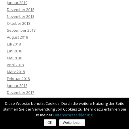
Januar 2019
Dezember 2018
November 2018
Oktober 2018
September 2018
August 2018
Juli 2018
Juni 2018
Mai 2018
April 2018
März 2018
Februar 2018
Januar 2018
Dezember 2017
November 2017
Diese Website benutzt Cookies. Durch die weitere Nutzung der Seite
Oktober 2017
stimmen Sie der Verwendung von Cookies zu. Mehr dazu erfahren Sie
August 2017
in meiner
Datenschutzerklärung
.
Juli 2017
OK
Weiterlesen
Mai 2017