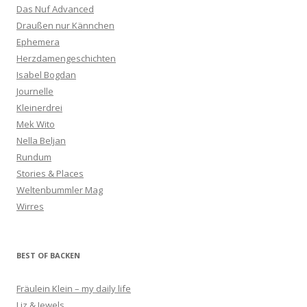
Das Nuf Advanced
Draußen nur Kännchen
Ephemera
Herzdamengeschichten
Isabel Bogdan
Journelle
Kleinerdrei
Mek Wito
Nella Beljan
Rundum
Stories & Places
Weltenbummler Mag
Wirres
BEST OF BACKEN
Fräulein Klein – my daily life
Liz & Jewels