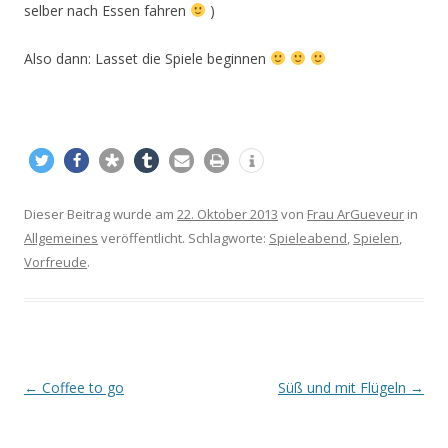
selber nach Essen fahren
)
Also dann: Lasset die Spiele beginnen
Dieser Beitrag wurde am
22. Oktober 2013
von
Frau ArGueveur
in
Allgemeines
veröffentlicht. Schlagworte:
Spieleabend
,
Spielen
,
Vorfreude
.
Beitrags-
←
Coffee to go
Süß und mit Flügeln
→
Navigation