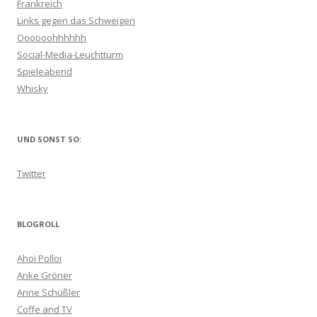
Frankreich
Links gegen das Schweigen
Oooooohhhhhh
Social-Media-Leuchtturm
Spieleabend
Whisky
UND SONST SO:
Twitter
BLOGROLL
Ahoi Polloi
Anke Gröner
Anne Schüßler
Coffe and TV