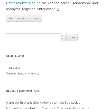
Datenschutzerklärung
. Sie können gerne Pseudonyme und
anonyme Angaben hinterlassen.
*
S
u
c
h
RECHTLICHES
e
n
Impressum
a
Datenschutzerklärung
c
h
:
NEUESTE KOMMENTARE
Angie
bei
Bretonischer Apfelkuchen mit Buchweizen
Frau ArGueveur
bei
Von Trotz und Trost und Weihnachten